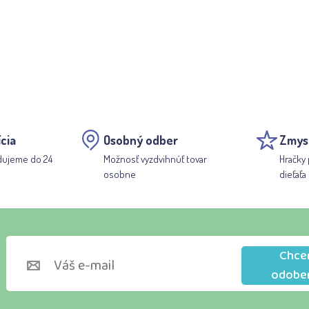
cia
Osobný odber
Zmys
dujeme do 24
Možnosť vyzdvihnúť tovar
Hračky 
osobne
dieťaťa
Chce
odobe