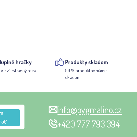
luplné hračky
Produkty skladom
pre všestranný rozvoj
90 % produktov máme
skladom
info@pygmalino.cz
m
rať
+420 777 793 394