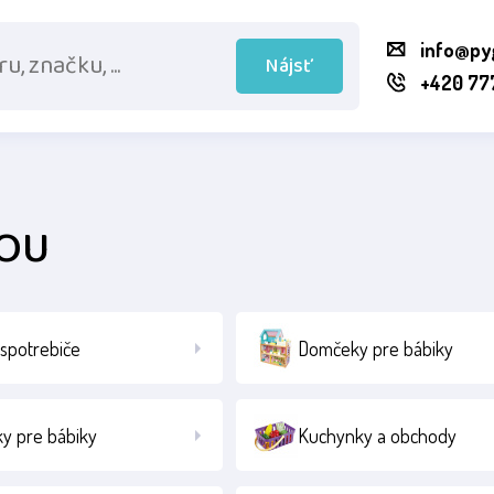
info@py
Nájsť
+420 77
ZOU
spotrebiče
Domčeky pre bábiky
ky pre bábiky
Kuchynky a obchody