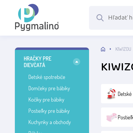
KIWIZOU
HRAČKY PRE
KIWI
DIEVČATÁ
Detské spotrebiče
Domčeky pre bábiky
Detské 
Kočíky pre bábiky
Postieľky pre bábiky
Postieľ
Kuchynky a obchody