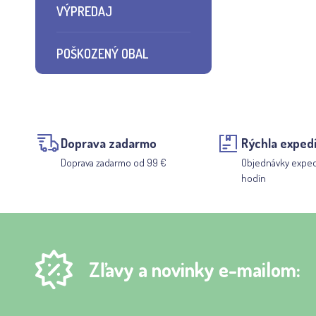
VÝPREDAJ
POŠKOZENÝ OBAL
Doprava zadarmo
Rýchla expedí
Doprava zadarmo od 99 €
Objednávky expe
hodín
Zľavy a novinky e-mailom: