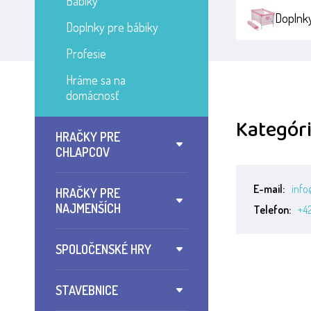
Bábiky
Doplnky
Doplnky pre bábiky
Profesie
Hráme sa na
domácnosť
Kategóri
HRAČKY PRE
CHLAPCOV
E-mail:
info
HRAČKY PRE
NAJMENŠÍCH
Telefon:
+4
SPOLOČENSKÉ HRY
STAVEBNICE