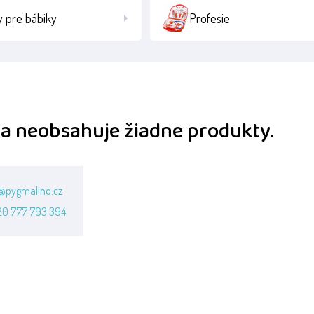
 pre bábiky
Profesie
a neobsahuje žiadne produkty.
@pygmalino.cz
20 777 793 394