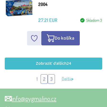
2004
27.21 EUR
Skladom 3
Do košíka
Zobraziť ďalších
24
Ďalšia
1
2
3
info@pygmalino.cz