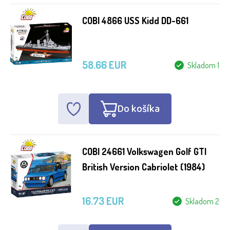
4-8
COBI 4866 USS Kidd DD-661
3+
4+
58.66 EUR
Skladom 1
5+
6+
Do košíka
7+
8+
COBI 24661 Volkswagen Golf GTI
10+
British Version Cabriolet (1984)
11+
16.73 EUR
Skladom 2
12+
14+