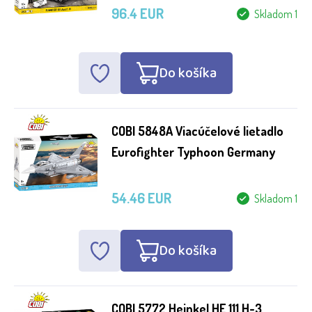
96.4 EUR
Skladom 1
Do košíka
COBI 5848A Viacúčelové lietadlo
Eurofighter Typhoon Germany
54.46 EUR
Skladom 1
Do košíka
COBI 5772 Heinkel HE 111 H-3