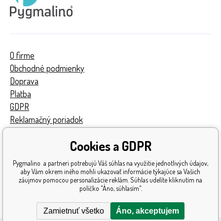
O firme
Obchodné podmienky
Doprava
Platba
GDPR
Reklamačný poriadok
Kontakty
Cookies a GDPR
Turnaj
Získané ocenenia
Pygmalino a partneri potrebujú Váš súhlas na využitie jednotlivých údajov,
Katalóg hračiek
aby Vám okrem iného mohli ukazovať informácie týkajúce sa Vašich
záujmov pomocou personalizácie reklám. Súhlas udelíte kliknutím na
Mapa stránok
políčko "Áno, súhlasím".
Reklamácia
Zamietnuť všetko
Áno, akceptujem