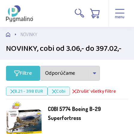
Cena
menu
NOVINKY
NOVINKY, cobi od 3.06,- do 397.02,-
Stav
Filtre
Novinka
8.21 - 398 EUR
Cobi
Zrušiť všetky filtre
Připravujeme
COBI 5774 Boeing B-29
Výrobca
Superfortress
Betexa