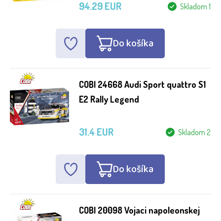
94.29 EUR
Skladom 1
Bohemian Games
Cayro
Do košíka
Cobi
ENERO TOYS
COBI 24668 Audi Sport quattro S1
Granna
E2 Rally Legend
JIE STAR
31.4 EUR
Skladom 2
Leif GmbH
Meiji
Do košíka
Mindok
Mould King
COBI 20098 Vojaci napoleonskej
Pygmalino