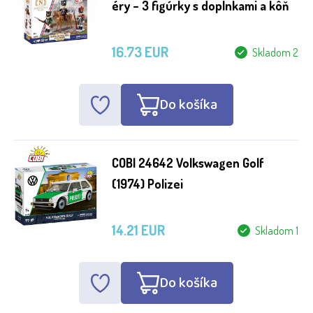
éry – 3 figúrky s doplnkami a kôň
Quercetti
Reobrix
16.73 EUR
Skladom 2
Small Angel
Do košíka
Věk
COBI 24642 Volkswagen Golf
od 10 měsíců
(1974) Polizei
6 měsíců
od 1 roku
14.21 EUR
Skladom 1
od 3 let
od 18 měsíců
Do košíka
od 2 let