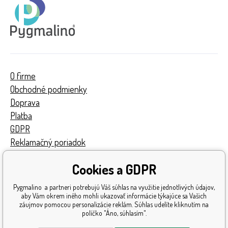
O firme
Obchodné podmienky
Doprava
Platba
GDPR
Reklamačný poriadok
Kontakty
Cookies a GDPR
Turnaj
Získané ocenenia
Pygmalino a partneri potrebujú Váš súhlas na využitie jednotlivých údajov,
Katalóg hračiek
aby Vám okrem iného mohli ukazovať informácie týkajúce sa Vašich
záujmov pomocou personalizácie reklám. Súhlas udelíte kliknutím na
Mapa stránok
políčko "Áno, súhlasím".
Reklamácia