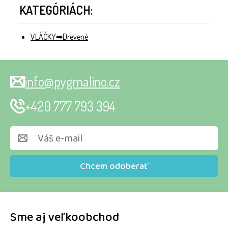
KATEGÓRIÁCH:
VLÁČKY
Drevené
info@pygmalino.cz
+420 777 793 394
Chcem odoberať
Sme aj veľkoobchod