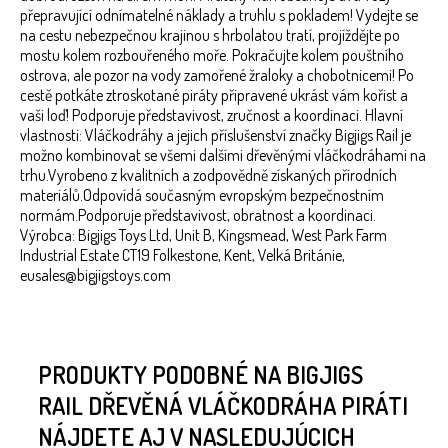
přepravující odnímatelné náklady a truhlu s pokladem! Vydejte se
na cestu nebezpečnou krajinou s hrbolatou tratí, projíždějte po
mostu kolem rozbouřeného moře. Pokračujte kolem pouštního
ostrova, ale pozor na vody zamořené žraloky a chobotnicemi! Po
cestě potkáte ztroskotané piráty připravené ukrást vám kořist a
vaši loď! Podporuje představivost, zručnost a koordinaci. Hlavní
vlastnosti: Vláčkodráhy a jejich příslušenství značky Bigjigs Rail je
možno kombinovat se všemi dalšími dřevěnými vláčkodráhami na
trhu.Vyrobeno z kvalitních a zodpovědně získaných přírodních
materiálů.Odpovídá současným evropským bezpečnostním
normám.Podporuje představivost, obratnost a koordinaci.
Výrobca: Bigjigs Toys Ltd, Unit B, Kingsmead, West Park Farm
Industrial Estate CT19 Folkestone, Kent, Velká Británie,
eusales@bigjigstoys.com
PRODUKTY PODOBNÉ NA BIGJIGS
RAIL DŘEVĚNÁ VLÁČKODRÁHA PIRÁTI
NÁJDETE AJ V NASLEDUJÚCICH