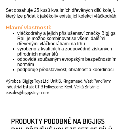
Set obsahuje 25 kusů kvalitních dřevěných dílů kolejí,
který lze přidat k jakékoliv existující kolekci vláčkodráh.
Hlavní vlastnosti:
vláčkodráhy a jejich příslušenství značky Bigjigs
Rail je možno kombinovat se všemi dalšími
dřevěnými vláčkodráhami na trhu
vyrobeno z kvalitních a zodpovědně získaných
přírodních materiálů
odpovídá současným evropským bezpečnostním
normám
podporuje představivost, obratnost a koordinaci
Výrobca: Bigjigs Toys Ltd, Unit B, Kingsmead, West Park Farm
Industrial Estate CT19 Folkestone, Kent, Velká Británie,
eusales@bigjigstoys.com
PRODUKTY PODOBNÉ NA BIGJIGS