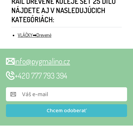
RAIL DŘEVĚNÉ KOLEJE SET 25 DÍLŮ
NÁJDETE AJ V NASLEDUJÚCICH
KATEGÓRIÁCH:
VLÁČKY
Drevené
info@pygmalino.cz
+420 777 793 394
Chcem odoberať