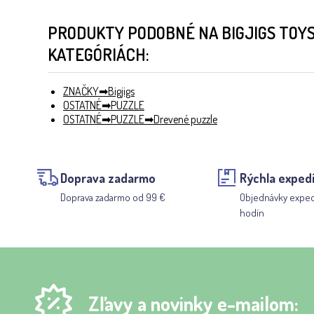
PRODUKTY PODOBNÉ NA BIGJIGS TOYS
KATEGÓRIÁCH:
ZNAČKY
Bigjigs
OSTATNÉ
PUZZLE
OSTATNÉ
PUZZLE
Drevené puzzle
Doprava zadarmo
Rýchla expedí
Doprava zadarmo od 99 €
Objednávky expe
hodín
Zľavy a novinky e-mailom: