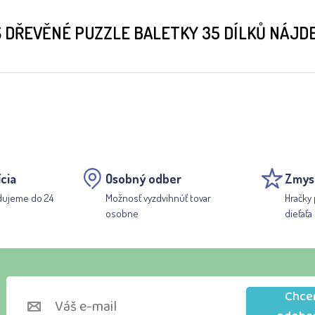
 DŘEVĚNÉ PUZZLE BALETKY 35 DÍLKŮ NÁJD
cia
Osobný odber
Zmys
dujeme do 24
Možnosť vyzdvihnúť tovar
Hračky 
osobne
dieťaťa
Chce