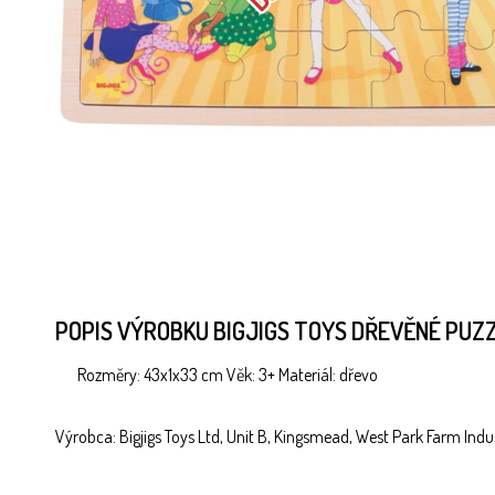
POPIS VÝROBKU BIGJIGS TOYS DŘEVĚNÉ PUZZ
Rozměry: 43x1x33 cm Věk: 3+ Materiál: dřevo
Výrobca: Bigjigs Toys Ltd, Unit B, Kingsmead, West Park Farm Indus