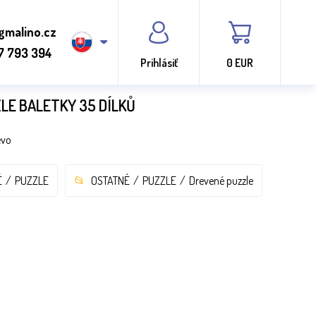
gmalino.cz
7 793 394
Prihlásiť
0 EUR
LE BALETKY 35 DÍLKŮ
evo
É
PUZZLE
OSTATNÉ
PUZZLE
Drevené puzzle