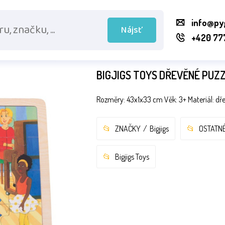
info@py
Nájsť
+420 77
BIGJIGS TOYS DŘEVĚNÉ PUZZ
Rozměry: 43x1x33 cm Věk: 3+ Materiál: dř
ZNAČKY
Bigjigs
OSTATN
Bigjigs Toys