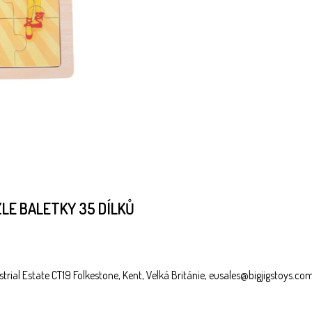
LE BALETKY 35 DÍLKŮ
trial Estate CT19 Folkestone, Kent, Velká Británie, eusales@bigjigstoys.co