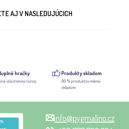
ETE AJ V NASLEDUJÚCICH
luplné hračky
Produkty skladom
pre všestranný rozvoj
90 % produktov máme
skladom
info@pygmalino.cz
m