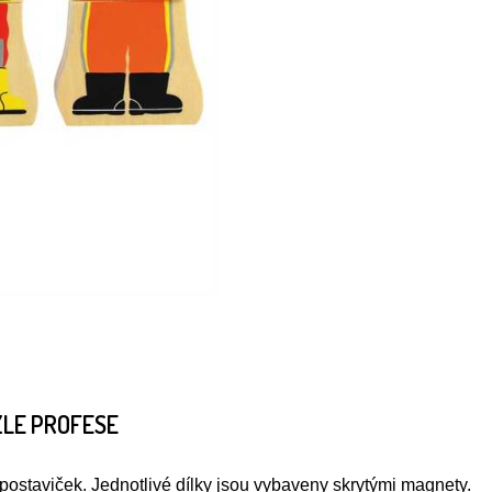
ZLE PROFESE
i postaviček. Jednotlivé dílky jsou vybaveny skrytými magnety.