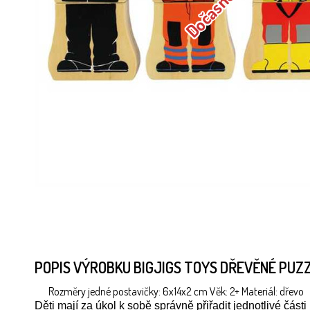
POPIS VÝROBKU BIGJIGS TOYS DŘEVĚNÉ PUZ
Rozměry jedné postavičky: 6x14x2 cm Věk: 2+ Materiál: dřevo
Děti mají za úkol k sobě správně přiřadit jednotlivé část