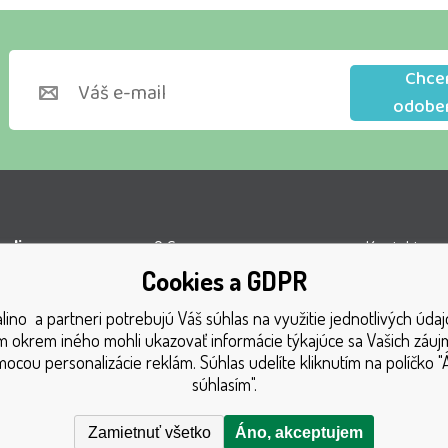
Chce
odobe
lino s.r.o.
O firme
Kontakty
Cookies a GDPR
l VOP
Obchodné podmienky
Turnaj
ino a partneri potrebujú Váš súhlas na využitie jednotlivých údaj
á 1131
Doprava
Získané oce
 okrem iného mohli ukazovať informácie týkajúce sa Vašich záu
1 Český Těšín
Platba
Katalóg hra
ocou personalizácie reklám. Súhlas udelíte kliknutím na políčko "
súhlasím".
GDPR
Mapa strán
Reklamačný poriadok
Reklamácia
Zamietnuť všetko
Áno, akceptujem