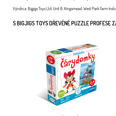
Výrobca: Bigjigs Toys Ltd, Unit B, Kingsmead, West Park Farm Indus
S BIGJIGS TOYS DŘEVĚNÉ PUZZLE PROFESE 