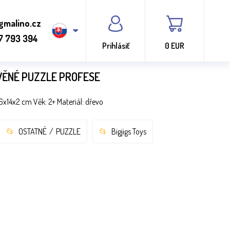
gmalino.cz
7 793 394
Prihlásiť
0 EUR
VĚNÉ PUZZLE PROFESE
6x14x2 cm Věk: 2+ Materiál: dřevo
OSTATNÉ
PUZZLE
Bigjigs Toys