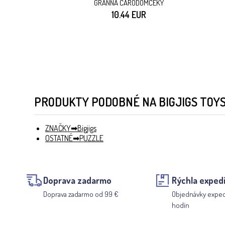
GRANNA ČARODOMČEKY
10.44 EUR
PRODUKTY PODOBNÉ NA BIGJIGS TOY
ZNAČKY
Bigjigs
OSTATNÉ
PUZZLE
Doprava zadarmo
Rýchla expedí
Doprava zadarmo od 99 €
Objednávky expe
hodín