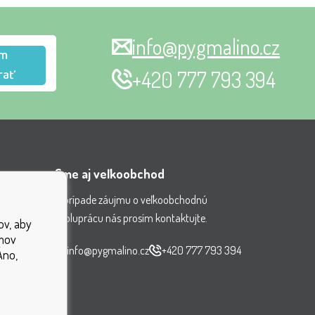
info@pygmalino.cz
m
rať
+420 777 793 394
Sme aj veľkoobchod
V prípade záujmu o veľkoobchodnú
spoluprácu nás prosím kontaktujte.
ov, aby
nenia
jmov
čiek
info@pygmalino.cz
+420 777 793 394
Áno,
ok