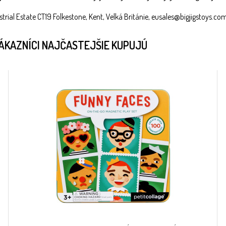
trial Estate CT19 Folkestone, Kent, Velká Británie, eusales@bigjigstoys.co
ZÁKAZNÍCI NAJČASTEJŠIE KUPUJÚ