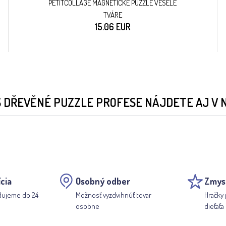
PETITCOLLAGE MAGNETICKÉ PUZZLE VESELÉ
TVÁRE
15.06 EUR
S DŘEVĚNÉ PUZZLE PROFESE NÁJDETE AJ V 
cia
Osobný odber
Zmys
dujeme do 24
Možnosť vyzdvihnúť tovar
Hračky 
osobne
dieťaťa