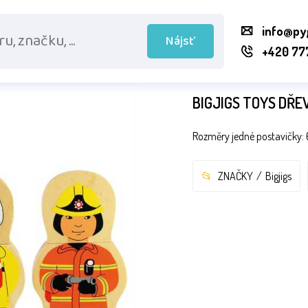
info@py
Nájsť
+420 77
BIGJIGS TOYS DŘE
Rozměry jedné postavičky: 
ZNAČKY
Bigjigs