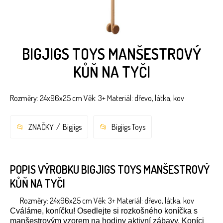
BIGJIGS TOYS MANŠESTROVÝ
KŮŇ NA TYČI
Rozměry: 24x96x25 cm Věk: 3+ Materiál: dřevo, látka, kov
ZNAČKY
Bigjigs
Bigjigs Toys
POPIS VÝROBKU BIGJIGS TOYS MANŠESTROVÝ
KŮŇ NA TYČI
Rozměry: 24x96x25 cm Věk: 3+ Materiál: dřevo, látka, kov
Cváláme, koníčku! Osedlejte si rozkošného koníčka s
manšestrovým
vzorem na hodiny aktivní zábavy. Koníci