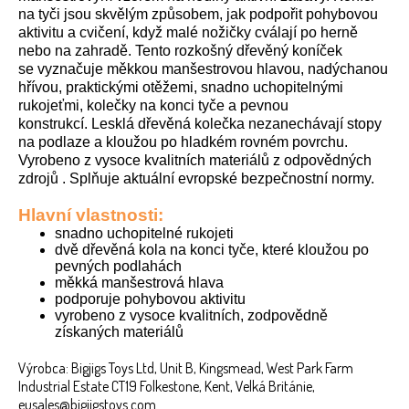
na tyči jsou skvělým způsobem, jak podpořit pohybovou
aktivitu a cvičení, když malé nožičky cválají po herně
nebo na zahradě. Tento rozkošný dřevěný koníček
se vyznačuje měkkou manšestrovou hlavou, nadýchanou
hřívou, praktickými otěžemi, snadno uchopitelnými
rukojeťmi, kolečky na konci tyče a pevnou
konstrukcí. Lesklá dřevěná kolečka nezanechávají stopy
na podlaze a kloužou po hladkém rovném povrchu.
Vyrobeno z vysoce kvalitních materiálů z odpovědných
zdrojů . Splňuje aktuální evropské bezpečnostní normy.
Hlavní vlastnosti:
snadno uchopitelné rukojeti
dvě dřevěná kola na konci tyče, které kloužou po
pevných podlahách
měkká manšestrová hlava
podporuje pohybovou aktivitu
vyrobeno z vysoce kvalitních, zodpovědně
získaných materiálů
Výrobca: Bigjigs Toys Ltd, Unit B, Kingsmead, West Park Farm
Industrial Estate CT19 Folkestone, Kent, Velká Británie,
eusales@bigjigstoys.com