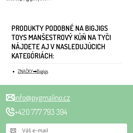
PRODUKTY PODOBNÉ NA BIGJIGS
TOYS MANŠESTROVÝ KŮŇ NA TYČI
NÁJDETE AJ V NASLEDUJÚCICH
KATEGÓRIÁCH:
ZNAČKY
Bigjigs
info@pygmalino.cz
+420 777 793 394