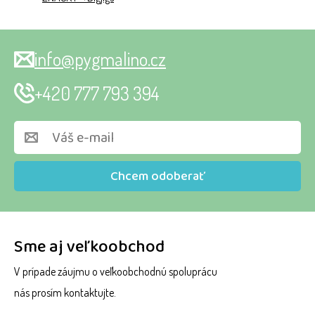
info@pygmalino.cz
+420 777 793 394
Chcem odoberať
Sme aj veľkoobchod
V prípade záujmu o veľkoobchodnú spoluprácu
nás prosím kontaktujte.