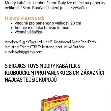
Modrý kabátek s kloboučkem. Šaty lze obléci na panenky
velikosti 28cm. Součástí balení je také věšáček.
Hlavní vlastnosti:
vhodné pro panenky o velikosti 28 cm
trénuje motoriku hravou formou
včetně věšáčku
Výrobca: Bigjigs Toys Ltd, Unit B, Kingsmead, West Park Farm
Industrial Estate CT19 Folkestone, Kent, Velká Británie,
eusales@bigjigstoys.com
S BIGJIGS TOYS MODRÝ KABÁTEK S
KLOBOUČKEM PRO PANENKU 28 CM ZÁKAZNÍCI
NAJČASTEJŠIE KUPUJÚ