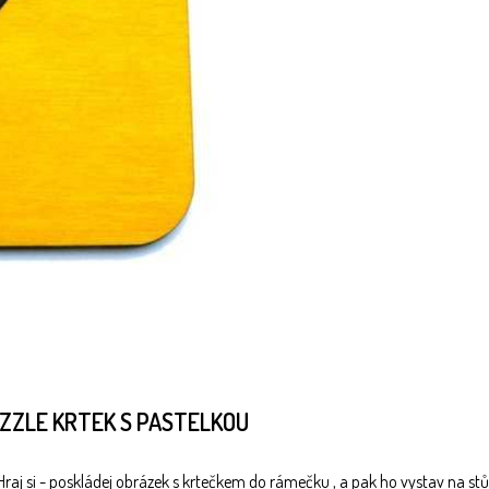
ZZLE KRTEK S PASTELKOU
raj si - poskládej obrázek s krtečkem do rámečku , a pak ho vystav na stůl