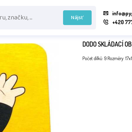
info@py
Nájsť
+420 77
DODO SKLÁDACÍ OB
Počet dílků: 9 Rozměry: 17x