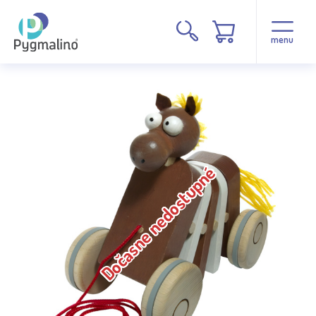
menu
Dočasne nedostupné