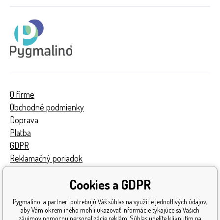
O firme
Obchodné podmienky
Doprava
Platba
GDPR
Reklamačný poriadok
Kontakty
Cookies a GDPR
Turnaj
Získané ocenenia
Pygmalino a partneri potrebujú Váš súhlas na využitie jednotlivých údajov,
Katalóg hračiek
aby Vám okrem iného mohli ukazovať informácie týkajúce sa Vašich
záujmov pomocou personalizácie reklám. Súhlas udelíte kliknutím na