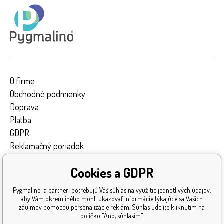
O firme
Obchodné podmienky
Doprava
Platba
GDPR
Reklamačný poriadok
Kontakty
Cookies a GDPR
Turnaj
Získané ocenenia
Pygmalino a partneri potrebujú Váš súhlas na využitie jednotlivých údajov,
Katalóg hračiek
aby Vám okrem iného mohli ukazovať informácie týkajúce sa Vašich
záujmov pomocou personalizácie reklám. Súhlas udelíte kliknutím na
Mapa stránok
políčko "Áno, súhlasím".