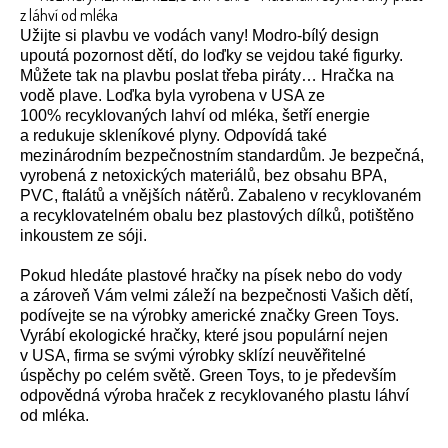
z láhví od mléka
Užijte si plavbu ve vodách vany! Modro-bílý design
upoutá pozornost dětí, do loďky se vejdou také figurky.
Můžete tak na plavbu poslat třeba piráty… Hračka na
vodě plave. Loďka byla vyrobena v USA ze
100% recyklovaných lahví od mléka, šetří energie
a redukuje skleníkové plyny. Odpovídá také
mezinárodním bezpečnostním standardům. Je bezpečná,
vyrobená z netoxických materiálů, bez obsahu BPA,
PVC, ftalátů a vnějších nátěrů. Zabaleno v recyklovaném
a recyklovatelném obalu bez plastových dílků, potištěno
inkoustem ze sóji.
Pokud hledáte plastové hračky na písek nebo do vody
a zároveň Vám velmi záleží na bezpečnosti Vašich dětí,
podívejte se na výrobky americké značky Green Toys.
Vyrábí ekologické hračky, které jsou populární nejen
v USA, firma se svými výrobky sklízí neuvěřitelné
úspěchy po celém světě. Green Toys, to je především
odpovědná výroba hraček z recyklovaného plastu láhví
od mléka.