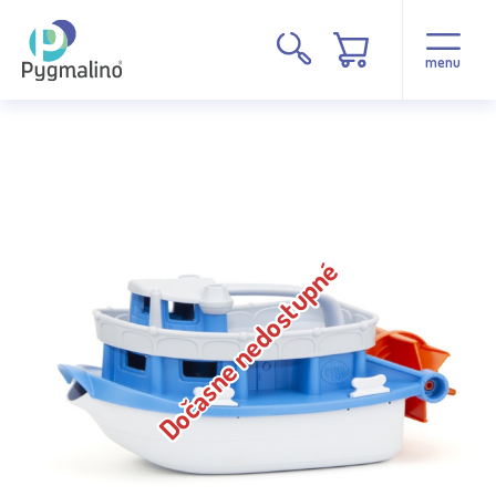
menu
Dočasne nedostupné