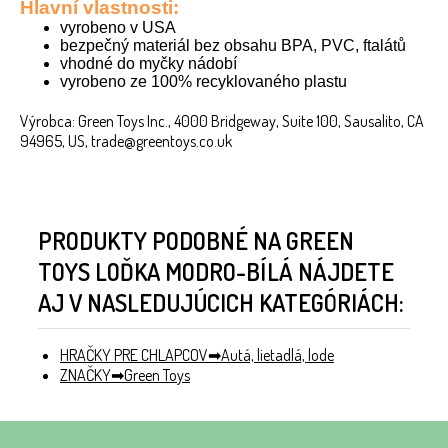
Hlavní vlastnosti:
vyrobeno v USA
bezpečný materiál bez obsahu BPA, PVC, ftalátů
vhodné do myčky nádobí
vyrobeno ze 100% recyklovaného plastu
Výrobca: Green Toys Inc., 4000 Bridgeway, Suite 100, Sausalito, CA
94965, US, trade@greentoys.co.uk
PRODUKTY PODOBNÉ NA GREEN
TOYS LOĎKA MODRO-BÍLÁ NÁJDETE
AJ V NASLEDUJÚCICH KATEGÓRIÁCH:
HRAČKY PRE CHLAPCOV
Autá, lietadlá, lode
ZNAČKY
Green Toys