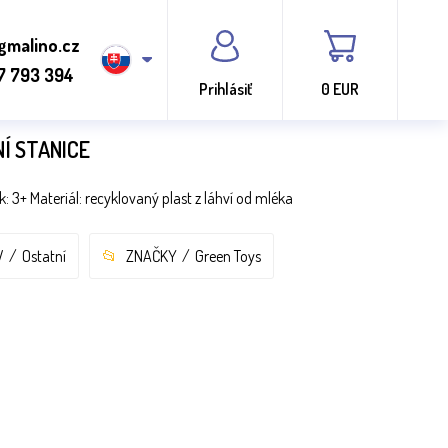
gmalino.cz
7 793 394
Prihlásiť
0 EUR
Í STANICE
 3+ Materiál: recyklovaný plast z láhví od mléka
V
Ostatní
ZNAČKY
Green Toys