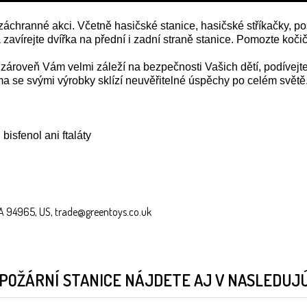
 záchranné akci. Včetně hasičské stanice, hasičské stříkačky, po
 a zavírejte dvířka na přední i zadní straně stanice. Pomozte k
zároveň Vám velmi záleží na bezpečnosti Vašich dětí, podívejt
rma se svými výrobky sklízí neuvěřitelné úspěchy po celém svě
isfenol ani ftaláty
 CA 94965, US, trade@greentoys.co.uk
POŽÁRNÍ STANICE NÁJDETE AJ V NASLEDUJÚ