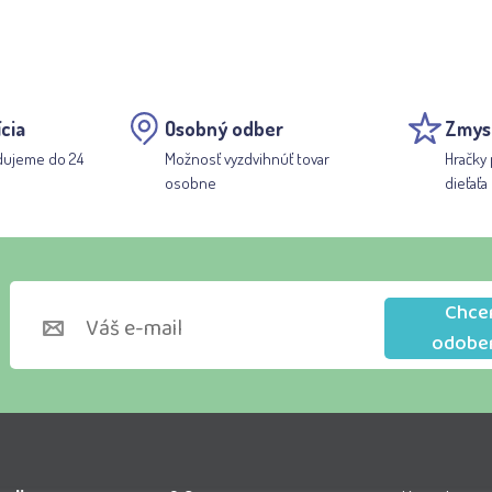
cia
Osobný odber
Zmys
dujeme do 24
Možnosť vyzdvihnúť tovar
Hračky 
osobne
dieťaťa
Chce
odobe