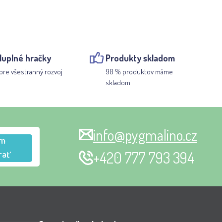
luplné hračky
Produkty skladom
pre všestranný rozvoj
90 % produktov máme
skladom
info@pygmalino.cz
m
rať
+420 777 793 394