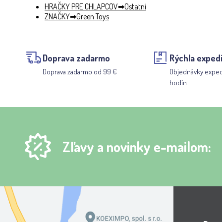
HRAČKY PRE CHLAPCOV
Ostatní
ZNAČKY
Green Toys
Doprava zadarmo
Rýchla expedí
Doprava zadarmo od 99 €
Objednávky expe
hodín
Zľavy a novinky e-mailom: