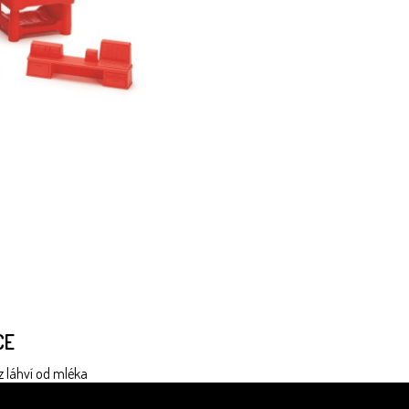
CE
z láhví od mléka