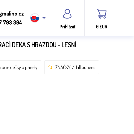
gmalino.cz
7 793 394
Prihlásiť
0 EUR
RACÍ DEKA S HRAZDOU - LESNÍ
racie dečky a panely
ZNAČKY
Lilliputiens