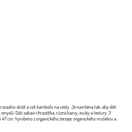
snadno složit a vzít kamkoliv na cesty. Je navržena tak, aby děti
smyslů. Děti zabaví chrastítka, různé barvy, zvuky a textury. 3
 47 cm. Vyrobeno z organického žerzeje, organického mušelínu a