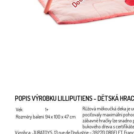
POPIS VÝROBKU LILLIPUTIENS - DĚTSKÁ HRA
Růžová měkoučká deka je urče
Vek
1+
pociťovaly maximální pohodlí
Rozměry balení
94 x 100 x 47 cm
zábavné hračky lze snadno 
bukového dřeva s certifikát
Výrobca: JURATOYS, 13 rue de l’Industrie – 39270 ORGELET, Franc