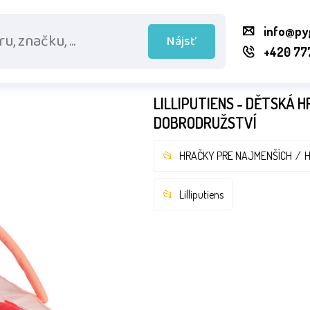
info@py
Nájsť
+420 77
LILLIPUTIENS - DĚTSKÁ H
DOBRODRUŽSTVÍ
HRAČKY PRE NAJMENŠÍCH
H
Lilliputiens