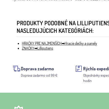
PRODUKTY PODOBNÉ NA LILLIPUTIENS
NASLEDUJÚCICH KATEGÓRIÁCH:
HRAČKY PRE NAJMENŠÍCH
Hracie dečky a panely
ZNAČKY
Lilliputiens
Doprava zadarmo
Rýchla expedí
Doprava zadarmo od 99 €
Objednávky expe
hodín