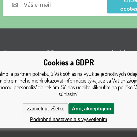
Chce
odobe
lino s.r.o.
O firme
Kontakty
Cookies a GDPR
l VOP
Obchodné podmienky
Turnaj
ino a partneri potrebujú Váš súhlas na využitie jednotlivých údaj
á 1131
Doprava
Získané oce
 okrem iného mohli ukazovať informácie týkajúce sa Vašich záu
1 Český Těšín
Platba
Katalóg hra
ocou personalizácie reklám. Súhlas udelíte kliknutím na políčko "
súhlasím".
GDPR
Mapa strán
Reklamačný poriadok
Reklamácia
Zamietnuť všetko
Áno, akceptujem
Podrobné nastavenia s vysvetlením