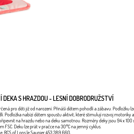
CÍ DEKA S HRAZDOU - LESNÍ DOBRODRUŽSTVÍ
ná pro děti již od narození. Přináší dětem pohodlí a zábavu. Podložku lze 
. Podložka nabízí dětem spoustu aktivit, které stimulují rozvoj motoriky a 
připevnit na hrazdu nebo na deku samotnou. Rozměry deky jsou 94 x 100 x
em FSC. Deku lze prát v pračce na 30°C na jemný cyklus.
e, RCS of Lons le Saunier 453 389 660,