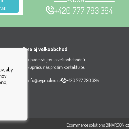
m
rať
+420 777 793 394
Sme aj veľkoobchod
V prípade záujmu o veľkoobchodnú
spoluprácu nás prosím kontaktujte.
ov, aby
nenia
jmov
čiek
info@pygmalino.cz
+420 777 793 394
Áno,
ok
Ecommerce solutions
BINARGON.cz