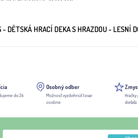
 - DĚTSKÁ HRACÍ DEKA S HRAZDOU - LESNÍ 
cia
Osobný odber
Zmys
dujeme do 24
Možnosť vyzdvihnúť tovar
Hračky 
osobne
dieťaťa