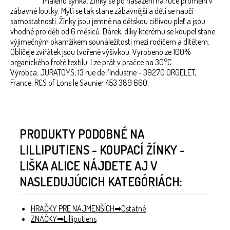
malého synka. Žínky se po nasazení na ruce promění v
zábavné loutky. Mytí se tak stane zábavnější a děti se naučí
samostatnosti. Žínky jsou jemné na dětskou citlivou pleť a jsou
vhodné pro děti od 6 měsíců. Dárek, díky kterému se koupel stane
výjimečným okamžikem sounáležitosti mezi rodičem a dítětem.
Obličeje zvířátek jsou tvořené výšivkou. Vyrobeno ze 100%
organického froté textilu. Lze prát v pračce na 30°C.
Výrobca: JURATOYS, 13 rue de l’Industrie – 39270 ORGELET,
France, RCS of Lons le Saunier 453 389 660,
PRODUKTY PODOBNÉ NA
LILLIPUTIENS - KOUPACÍ ŽÍNKY -
LIŠKA ALICE NÁJDETE AJ V
NASLEDUJÚCICH KATEGÓRIÁCH:
HRAČKY PRE NAJMENŠÍCH
Ostatné
ZNAČKY
Lilliputiens