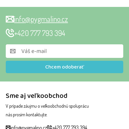
info@pygmalino.cz
+420 777 793 394
Chcem odoberať
Sme aj veľkoobchod
V prípade záujmu o veľkoobchodnú spoluprácu
nás prosím kontaktujte.
info@pygmalino.cz
+420 777 793 394