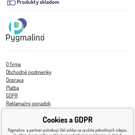
Produkty skladom
O firme
Obchodné podmienky
Doprava
Platba
GDPR
Reklamačný poriadok
Kontakty
Cookies a GDPR
Turnaj
Získané ocenenia
Pygmalino a partneri potrebujú Váš súhlas na využitie jednotlivých údajov,
Katalóg hračiek