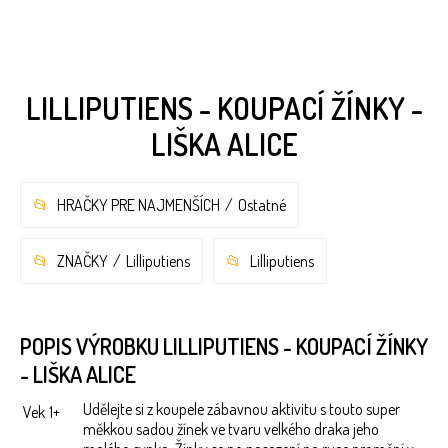
LILLIPUTIENS - KOUPACÍ ŽÍNKY -
LIŠKA ALICE
HRAČKY PRE NAJMENŠÍCH
Ostatné
ZNAČKY
Lilliputiens
Lilliputiens
POPIS VÝROBKU LILLIPUTIENS - KOUPACÍ ŽÍNKY
- LIŠKA ALICE
Udělejte si z koupele zábavnou aktivitu s touto super
Vek
1+
měkkou sadou žínek ve tvaru velkého draka jeho