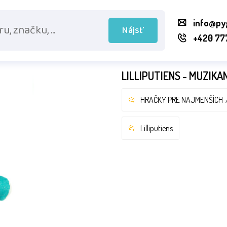
info@py
Nájsť
+420 77
LILLIPUTIENS - MUZIK
HRAČKY PRE NAJMENŠÍCH
Lilliputiens