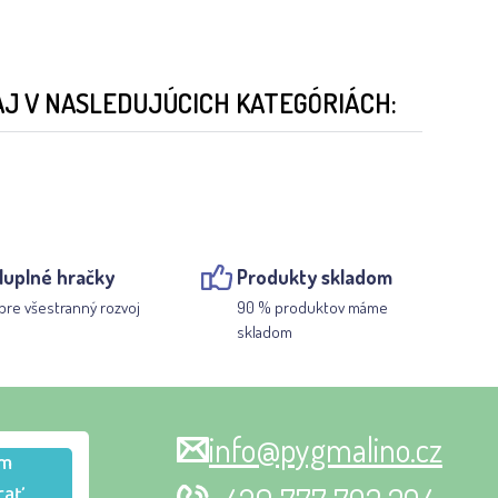
AJ V NASLEDUJÚCICH KATEGÓRIÁCH:
luplné hračky
Produkty skladom
pre všestranný rozvoj
90 % produktov máme
skladom
info@pygmalino.cz
m
rať