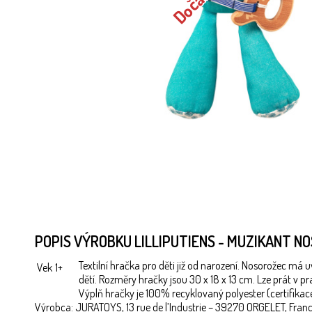
POPIS VÝROBKU LILLIPUTIENS - MUZIKANT N
Textilní hračka pro děti již od narození. Nosorožec má u
Vek
1+
dětí. Rozměry hračky jsou 30 x 18 x 13 cm. Lze prát v
Výplň hračky je 100% recyklovaný polyester (certifikac
Výrobca: JURATOYS, 13 rue de l’Industrie – 39270 ORGELET, Franc