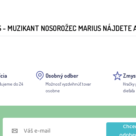
 - MUZIKANT NOSOROŽEC MARIUS NÁJDETE 
cia
Osobný odber
Zmys
dujeme do 24
Možnosť vyzdvihnúť tovar
Hračky 
osobne
dieťaťa
Chce
odobe