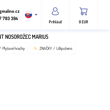
gmalino.cz
7 793 394
Prihlásiť
0 EUR
ANT NOSOROŽEC MARIUS
Plyšové hračky
ZNAČKY
Lilliputiens