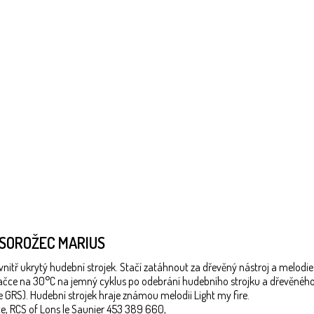
OSOROŽEC MARIUS
vnitř ukrytý hudební strojek. Stačí zatáhnout za dřevěný nástroj a melodie s
 pračce na 30°C na jemný cyklus po odebrání hudebního strojku a dřevěného
e GRS). Hudební strojek hraje známou melodii Light my fire.
e, RCS of Lons le Saunier 453 389 660,