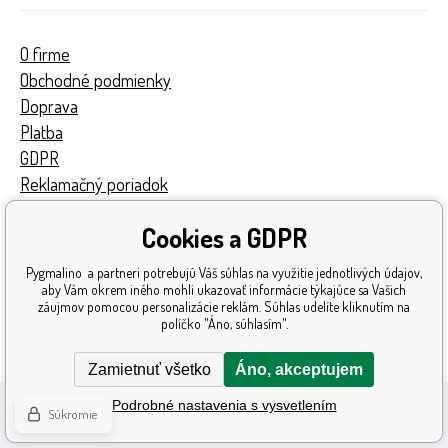
O firme
Obchodné podmienky
Doprava
Platba
GDPR
Reklamačný poriadok
Kontakty
Cookies a GDPR
Turnaj
Získané ocenenia
Pygmalino a partneri potrebujú Váš súhlas na využitie jednotlivých údajov,
Katalóg hračiek
aby Vám okrem iného mohli ukazovať informácie týkajúce sa Vašich
záujmov pomocou personalizácie reklám. Súhlas udelíte kliknutím na
Mapa stránok
políčko "Áno, súhlasím".
Reklamácia
Zamietnuť všetko
Áno, akceptujem
Podrobné nastavenia s vysvetlením
Súkromie
Ecommerce solutions
BINARGON.cz