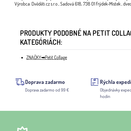
Výrobca: Dvěděti.cz s.r.o., Sadová 618, 738 01 Frýdek-Místek , dv
PRODUKTY PODOBNÉ NA PETIT COLLA
KATEGÓRIÁCH:
ZNAČKY
Petit Collage
Doprava zadarmo
Rýchla expedí
Doprava zadarmo od 99 €
Objednávky expe
hodín