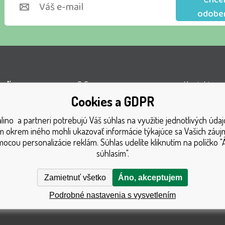
Chce
odobe
lino s.r.o.
O firme
Kontakty
Cookies a GDPR
l VOP
Obchodné podmienky
Turnaj
ino a partneri potrebujú Váš súhlas na využitie jednotlivých údaj
á 1131
Doprava
Získané oce
 okrem iného mohli ukazovať informácie týkajúce sa Vašich záu
1 Český Těšín
Platba
Katalóg hra
ocou personalizácie reklám. Súhlas udelíte kliknutím na políčko "
súhlasím".
GDPR
Mapa strán
Reklamačný poriadok
Reklamácia
Zamietnuť všetko
Áno, akceptujem
Podrobné nastavenia s vysvetlením