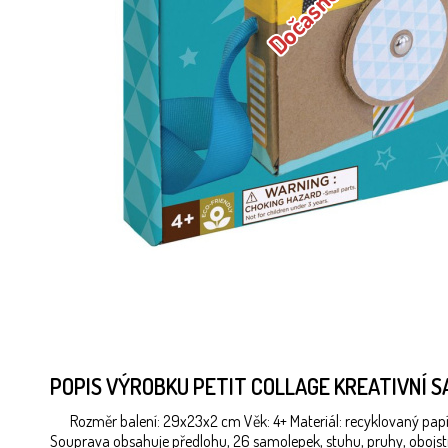
POPIS VÝROBKU PETIT COLLAGE KREATIVNÍ 
Rozměr balení: 29x23x2 cm Věk: 4+ Materiál: recyklovaný papír
Souprava obsahuje předlohu, 26 samolepek, stuhu, pruhy, obojs