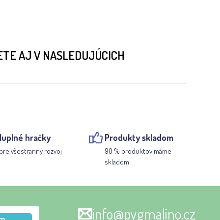
ETE AJ V NASLEDUJÚCICH
luplné hračky
Produkty skladom
pre všestranný rozvoj
90 % produktov máme
skladom
info@pygmalino.cz