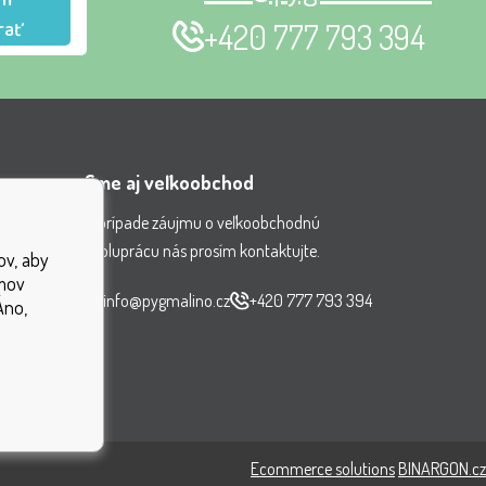
m
rať
+420 777 793 394
Sme aj veľkoobchod
V prípade záujmu o veľkoobchodnú
spoluprácu nás prosím kontaktujte.
ov, aby
nenia
jmov
čiek
info@pygmalino.cz
+420 777 793 394
Áno,
ok
Ecommerce solutions
BINARGON.cz