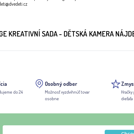
edeti@dvedeti.cz
GE KREATIVNÍ SADA - DĚTSKÁ KAMERA NÁJD
cia
Osobný odber
Zmys
dujeme do 24
Možnosť vyzdvihnúť tovar
Hračky 
osobne
dieťaťa