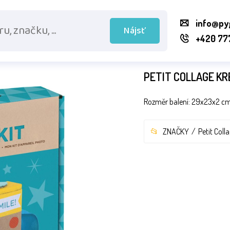
info@py
Nájsť
+420 77
PETIT COLLAGE KR
Rozměr balení: 29x23x2 cm V
ZNAČKY
Petit Coll