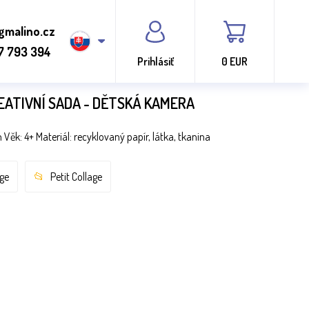
gmalino.cz
7 793 394
Prihlásiť
0 EUR
EATIVNÍ SADA - DĚTSKÁ KAMERA
ěk: 4+ Materiál: recyklovaný papír, látka, tkanina
age
Petit Collage