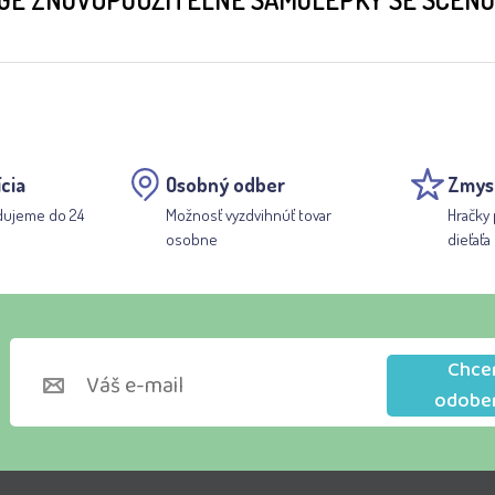
cia
Osobný odber
Zmys
dujeme do 24
Možnosť vyzdvihnúť tovar
Hračky 
osobne
dieťaťa
Chce
odobe