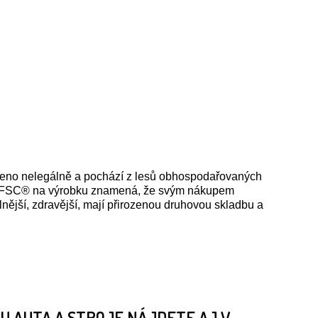
těženo nelegálně a pochází z lesů obhospodařovaných
čka FSC® na výrobku znamená, že svým nákupem
lnější, zdravější, mají přirozenou druhovou skladbu a
 AUTA A STROJE NÁJDETE AJ V