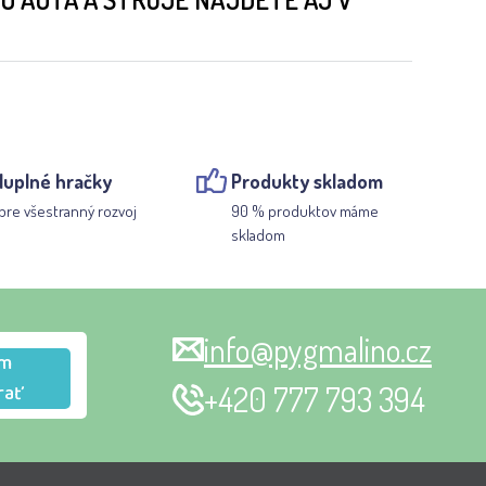
luplné hračky
Produkty skladom
pre všestranný rozvoj
90 % produktov máme
skladom
info@pygmalino.cz
m
rať
+420 777 793 394