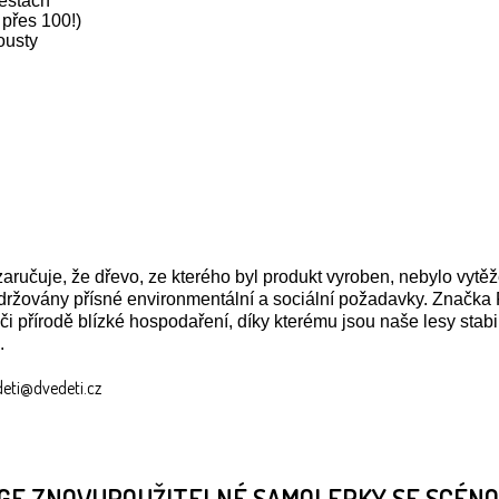
cestách
přes 100!)
ousty
zaručuje, že dřevo, ze kterého byl produkt vyroben, nebylo vy
dodržovány přísné environmentální a sociální požadavky. Zna
i přírodě blízké hospodaření, díky kterému jsou naše lesy stabi
.
edeti@dvedeti.cz
GE ZNOVUPOUŽITELNÉ SAMOLEPKY SE SCÉNOU