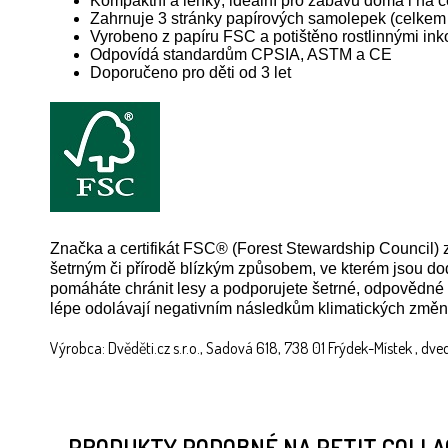
Kompaktní a lehký, ideální pro zábavu doma i na 
Zahrnuje 3 stránky papírových samolepek (celkem 
Vyrobeno z papíru FSC a potištěno rostlinnými ink
Odpovídá standardům CPSIA, ASTM a CE
Doporučeno pro děti od 3 let
Značka a certifikát FSC® (Forest Stewardship Council) 
šetrným či přírodě blízkým způsobem, ve kterém jsou 
pomáháte chránit lesy a podporujete šetrné, odpovědné č
lépe odolávají negativním následkům klimatických změn
Výrobca: Dvěděti.cz s.r.o., Sadová 618, 738 01 Frýdek-Místek , dv
PRODUKTY PODOBNÉ NA PETIT COLLA