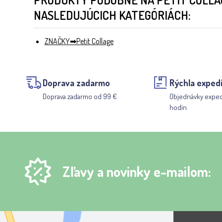
NASLEDUJÚCICH KATEGÓRIÁCH:
ZNAČKY
Petit Collage
Doprava zadarmo
Rýchla expedí
Doprava zadarmo od 99 €
Objednávky expe
hodín
Zľavy a novinky e-mailom: