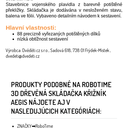
Stavebnice vojenského plavidla z barevně potištěné
překližky. Skládačka je dodávána v nesloženém stavu,
balena ve fólii. Vybaveno detailním návodem k sestavení.
Hlavní vlastnosti:
88 precizně vyřezaných potištěných dílků
nízká obtížnost sestavení
Výrobca: Dvěděti.cz s.r.o., Sadová 618, 738 01 Frýdek-Místek ,
dvedeti@dvedeti.cz
PRODUKTY PODOBNÉ NA ROBOTIME
3D DŘEVĚNÁ SKLÁDAČKA KŘIŽNÍK
AEGIS NÁJDETE AJ V
NASLEDUJÚCICH KATEGÓRIÁCH:
ZNAČKY
RoboTime