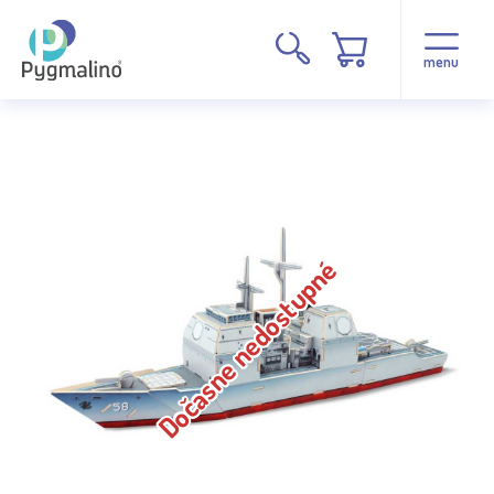
menu
Dočasne nedostupné