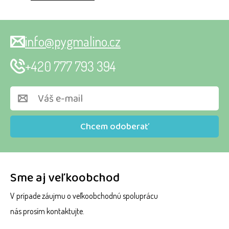
info@pygmalino.cz
+420 777 793 394
Chcem odoberať
Sme aj veľkoobchod
V prípade záujmu o veľkoobchodnú spoluprácu
nás prosím kontaktujte.