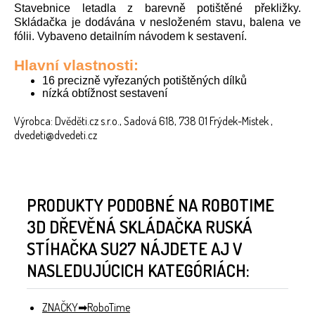
Stavebnice letadla z barevně potištěné překližky.
Skládačka je dodávána v nesloženém stavu, balena ve
fólii. Vybaveno detailním návodem k sestavení.
Hlavní vlastnosti:
16 precizně vyřezaných potištěných dílků
nízká obtížnost sestavení
Výrobca: Dvěděti.cz s.r.o., Sadová 618, 738 01 Frýdek-Místek ,
dvedeti@dvedeti.cz
PRODUKTY PODOBNÉ NA ROBOTIME
3D DŘEVĚNÁ SKLÁDAČKA RUSKÁ
STÍHAČKA SU27 NÁJDETE AJ V
NASLEDUJÚCICH KATEGÓRIÁCH:
ZNAČKY
RoboTime