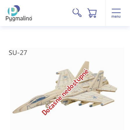
menu
Dočasne nedostupné