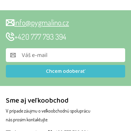
info@pygmalino.cz
+420 777 793 394
Chcem odoberať
Sme aj veľkoobchod
V prípade záujmu o veľkoobchodnú spoluprácu
nás prosím kontaktujte.