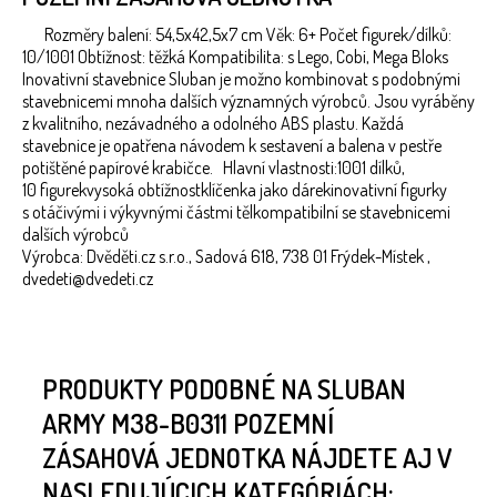
Rozměry balení: 54,5x42,5x7 cm Věk: 6+ Počet figurek/dílků:
10/1001 Obtížnost: těžká Kompatibilita: s Lego, Cobi, Mega Bloks
Inovativní stavebnice Sluban je možno kombinovat s podobnými
stavebnicemi mnoha dalších významných výrobců. Jsou vyráběny
z kvalitního, nezávadného a odolného ABS plastu. Každá
stavebnice je opatřena návodem k sestavení a balena v pestře
potištěné papírové krabičce. Hlavní vlastnosti:1001 dílků,
10 figurekvysoká obtížnostklíčenka jako dárekinovativní figurky
s otáčivými i výkyvnými částmi tělkompatibilní se stavebnicemi
dalších výrobců
Výrobca: Dvěděti.cz s.r.o., Sadová 618, 738 01 Frýdek-Místek ,
dvedeti@dvedeti.cz
PRODUKTY PODOBNÉ NA SLUBAN
ARMY M38-B0311 POZEMNÍ
ZÁSAHOVÁ JEDNOTKA NÁJDETE AJ V
NASLEDUJÚCICH KATEGÓRIÁCH: