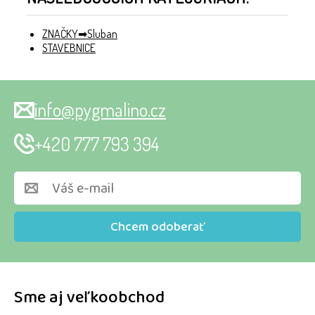
ZNAČKY
Sluban
STAVEBNICE
info@pygmalino.cz
+420 777 793 394
Chcem odoberať
Sme aj veľkoobchod