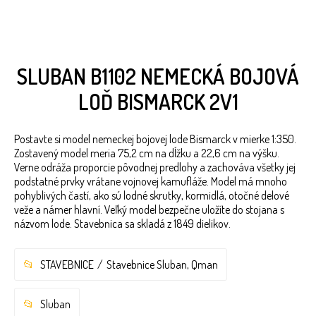
SLUBAN B1102 NEMECKÁ BOJOVÁ
LOĎ BISMARCK 2V1
Postavte si model nemeckej bojovej lode Bismarck v mierke 1:350.
Zostavený model meria 75,2 cm na dĺžku a 22,6 cm na výšku.
Verne odráža proporcie pôvodnej predlohy a zachováva všetky jej
podstatné prvky vrátane vojnovej kamufláže. Model má mnoho
pohyblivých častí, ako sú lodné skrutky, kormidlá, otočné delové
veže a námer hlavní. Veľký model bezpečne uložíte do stojana s
názvom lode. Stavebnica sa skladá z 1849 dielikov.
STAVEBNICE
Stavebnice Sluban, Qman
Sluban