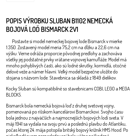
POPIS VÝROBKU SLUBAN B1102 NEMECKÁ
BOJOVÁ LOĎ BISMARCK 2V1
Postavte si model nemeckej bojovej lode Bismarck v mierke
1:350. Zostavený model meria 75,2 cm na dĺžku a 22,6 cm na
výšku. Verne odráža proporcie pôvodnej predlohy a zachováva
všetky jej podstatné prvky vrátane vojnovej kamufláže. Model má
mnoho pohyblivých častí, ako sú lodné skrutky, kormidlá, otočné
delové veže a námer hlavní. Veľký model bezpečne uložíte do
stojana s názvom lode. Stavebnica sa skladá z 1849 dielikov.
Kocky Sluban sú kompatibilné so stavebnicami COBI, LEGO a MEGA
BLOCKS.
Bismarck bola nemecká bojová loď z druhej svetovej vojny,
pomenovaná po ríšskom kancelárovi Bismarckovi. Svojho času
bola jednou z najväčších a najmocnejších bojových lodí sveta. V
máji 1941 sa vydala na svoju prvú a poslednú plavbu do Atlantiku,
počas ktorej 24. mája potopila britský bojový krížnik HMS Hood. Po