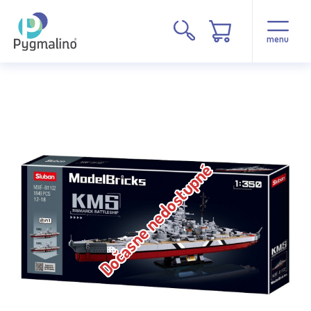
menu
Dočasne nedostupné