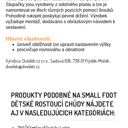
Stupačky jsou vyrobeny z odolného plastu a lze je
namontovat ve třech různých pozicích pomocí šroubů.
Pohodlné rukojeti poskytují pevné držení. Výrobek
vyžaduje montáž, dodáváno s obrázkovým návodem k
sestavení.
Hlavní vlastnosti:
úroveň obtížnosti lze upravit nastavením výšky
procvičuje rovnováhu a obratnost
Výrobca: Dvěděti.cz s.r.o., Sadová 618, 738 01 Frýdek-Místek ,
dvedeti@dvedeti.cz
PRODUKTY PODOBNÉ NA SMALL FOOT
DĚTSKÉ ROSTOUCÍ CHŮDY NÁJDETE
AJ V NASLEDUJÚCICH KATEGÓRIÁCH:
ZNAČKY
Small foot by Legler