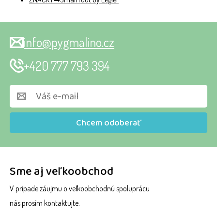
info@pygmalino.cz
+420 777 793 394
Chcem odoberať
Sme aj veľkoobchod
V prípade záujmu o veľkoobchodnú spoluprácu
nás prosím kontaktujte.