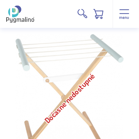
menu
Dočasne nedostupné