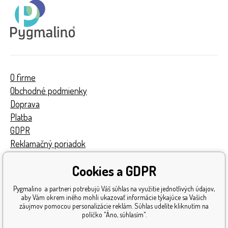
O firme
Obchodné podmienky
Doprava
Platba
GDPR
Reklamačný poriadok
Kontakty
Cookies a GDPR
Turnaj
Získané ocenenia
Pygmalino a partneri potrebujú Váš súhlas na využitie jednotlivých údajov,
Katalóg hračiek
aby Vám okrem iného mohli ukazovať informácie týkajúce sa Vašich
záujmov pomocou personalizácie reklám. Súhlas udelíte kliknutím na
Mapa stránok
políčko "Áno, súhlasím".
Reklamácia