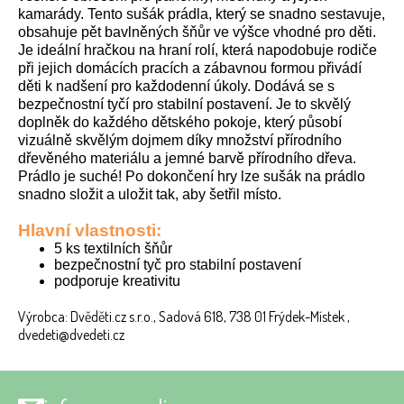
kamarády. Tento sušák prádla, který se snadno sestavuje,
obsahuje pět bavlněných šňůr ve výšce vhodné pro děti.
Je ideální hračkou na hraní rolí, která napodobuje rodiče
při jejich domácích pracích a zábavnou formou přivádí
děti k nadšení pro každodenní úkoly. Dodává se s
bezpečnostní tyčí pro stabilní postavení. Je to skvělý
doplněk do každého dětského pokoje, který působí
vizuálně skvělým dojmem díky množství přírodního
dřevěného materiálu a jemné barvě přírodního dřeva.
Prádlo je suché! Po dokončení hry lze sušák na prádlo
snadno složit a uložit tak, aby šetřil místo.
Hlavní vlastnosti:
5 ks textilních šňůr
bezpečnostní tyč pro stabilní postavení
podporuje kreativitu
Výrobca: Dvěděti.cz s.r.o., Sadová 618, 738 01 Frýdek-Místek ,
dvedeti@dvedeti.cz