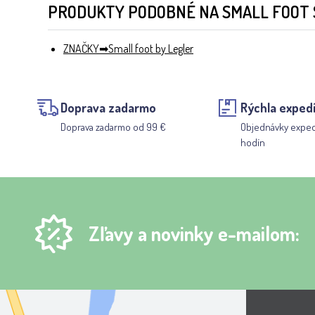
PRODUKTY PODOBNÉ NA SMALL FOOT S
ZNAČKY
Small foot by Legler
Doprava zadarmo
Rýchla expedí
Doprava zadarmo od 99 €
Objednávky expe
hodín
Zľavy a novinky e-mailom: