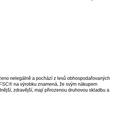
těženo nelegálně a pochází z lesů obhospodařovaných
čka FSC® na výrobku znamená, že svým nákupem
lnější, zdravější, mají přirozenou druhovou skladbu a