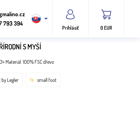
gmalino.cz
7 793 394
Prihlásiť
0 EUR
ŘÍRODNÍ S MYŠÍ
3+ Materiál: 100% FSC dřevo
 by Legler
small foot