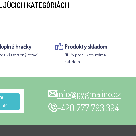
UJÚCICH KATEGÓRIÁCH:
luplné hračky
Produkty skladom
pre všestranný rozvoj
90 % produktov máme
skladom
info@pygmalino.cz
m
rať
+420 777 793 394