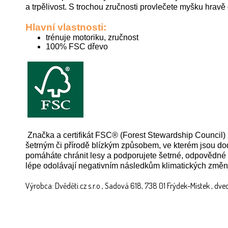
a trpělivost. S trochou zručnosti provlečete myšku hravě
Hlavní vlastnosti:
trénuje motoriku, zručnost
100% FSC dřevo
Značka a certifikát FSC® (Forest Stewardship Council) 
šetrným či přírodě blízkým způsobem, ve kterém jsou 
pomáháte chránit lesy a podporujete šetrné, odpovědné č
lépe odolávají negativním následkům klimatických změn
Výrobca: Dvěděti.cz s.r.o., Sadová 618, 738 01 Frýdek-Místek , dv