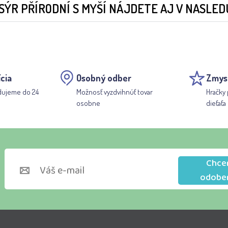
ÝR PŘÍRODNÍ S MYŠÍ NÁJDETE AJ V NASLED
cia
Osobný odber
Zmys
dujeme do 24
Možnosť vyzdvihnúť tovar
Hračky 
osobne
dieťaťa
Chce
odobe