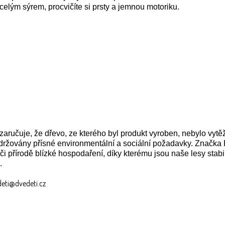
 celým sýrem, procvičíte si prsty a jemnou motoriku.
zaručuje, že dřevo, ze kterého byl produkt vyroben, nebylo vy
dodržovány přísné environmentální a sociální požadavky. Zna
i přírodě blízké hospodaření, díky kterému jsou naše lesy stabi
.
edeti@dvedeti.cz