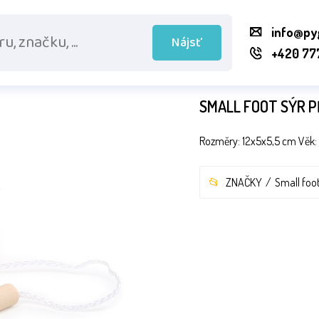
info@py
Nájsť
+420 77
SMALL FOOT SÝR P
Rozměry: 12x5x5,5 cm Věk: 
ZNAČKY
Small foot