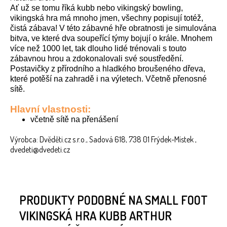
Ať už se tomu říká kubb nebo vikingský bowling,
vikingská hra má mnoho jmen, všechny popisují totéž,
čistá zábava! V této zábavné hře obratnosti je simulována
bitva, ve které dva soupeřící týmy bojují o krále. Mnohem
více než 1000 let, tak dlouho lidé trénovali s touto
zábavnou hrou a zdokonalovali své soustředění.
Postavičky z přírodního a hladkého broušeného dřeva,
které potěší na zahradě i na výletech. Včetně přenosné
sítě.
Hlavní vlastnosti:
včetně sítě na přenášení
Výrobca: Dvěděti.cz s.r.o., Sadová 618, 738 01 Frýdek-Místek ,
dvedeti@dvedeti.cz
PRODUKTY PODOBNÉ NA SMALL FOOT
VIKINGSKÁ HRA KUBB ARTHUR