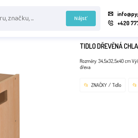
info@py
Nájsť
+420 77
TIDLO DŘEVĚNÁ CHL
Rozměry: 34,5x32,5x40 cm Výš
dřeva
ZNAČKY
Tidlo