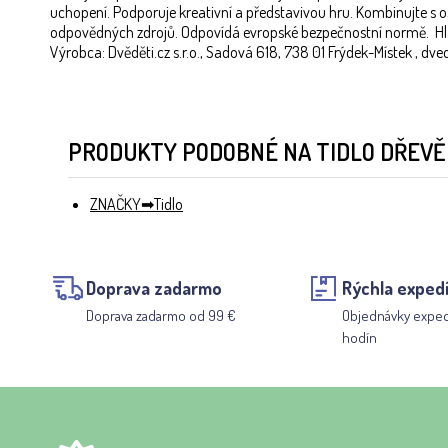
uchopení. Podporuje kreativní a představivou hru. Kombinujte s o
odpovědných zdrojů. Odpovídá evropské bezpečnostní normě. Hlav
Výrobca: Dvěděti.cz s.r.o., Sadová 618, 738 01 Frýdek-Místek , dv
PRODUKTY PODOBNÉ NA TIDLO DŘEVĚ
ZNAČKY
Tidlo
Doprava zadarmo
Rýchla expedí
Doprava zadarmo od 99 €
Objednávky expe
hodín