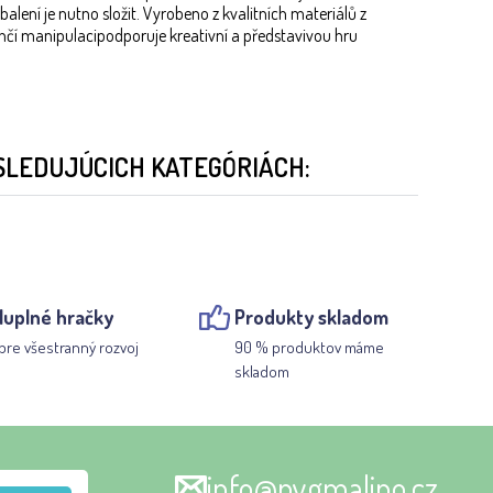
lení je nutno složit. Vyrobeno z kvalitních materiálů z
ehčí manipulacipodporuje kreativní a představivou hru
SLEDUJÚCICH KATEGÓRIÁCH:
luplné hračky
Produkty skladom
pre všestranný rozvoj
90 % produktov máme
skladom
info@pygmalino.cz