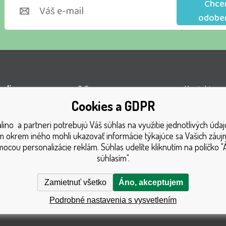
Chce
odobe
lino s.r.o.
O firme
Kontakty
Cookies a GDPR
l VOP
Obchodné podmienky
Turnaj
ino a partneri potrebujú Váš súhlas na využitie jednotlivých údaj
á 1131
Doprava
Získané oce
 okrem iného mohli ukazovať informácie týkajúce sa Vašich záu
1 Český Těšín
Platba
Katalóg hra
ocou personalizácie reklám. Súhlas udelíte kliknutím na políčko "
súhlasím".
GDPR
Mapa strán
Reklamačný poriadok
Reklamácia
Zamietnuť všetko
Áno, akceptujem
Podrobné nastavenia s vysvetlením