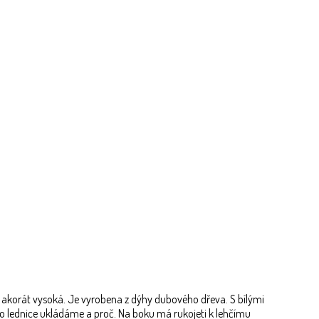
ak akorát vysoká. Je vyrobena z dýhy dubového dřeva. S bílými
 do lednice ukládáme a proč. Na boku má rukojeti k lehčímu