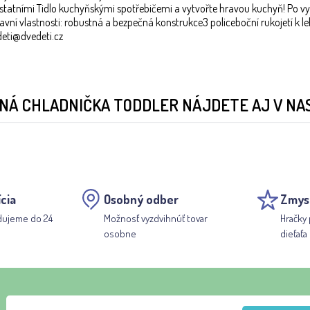
statními Tidlo kuchyňskými spotřebičemi a vytvořte hravou kuchyň! Po vyba
ní vlastnosti: robustná a bezpečná konstrukce3 policeboční rukojetí k l
edeti@dvedeti.cz
NÁ CHLADNIČKA TODDLER NÁJDETE AJ V NA
cia
Osobný odber
Zmys
dujeme do 24
Možnosť vyzdvihnúť tovar
Hračky 
osobne
dieťaťa