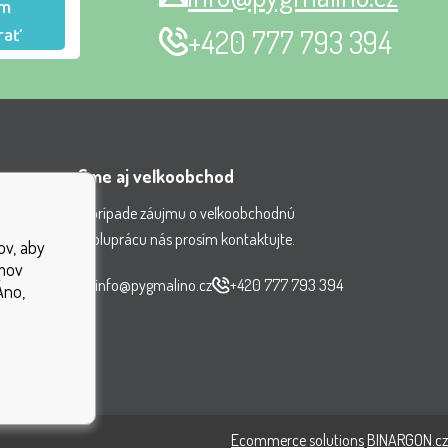
m
rať
+420 777 793 394
Sme aj veľkoobchod
V prípade záujmu o veľkoobchodnú
spoluprácu nás prosím kontaktujte.
ov, aby
nenia
jmov
čiek
info@pygmalino.cz
+420 777 793 394
Áno,
ok
Ecommerce solutions
BINARGON.cz