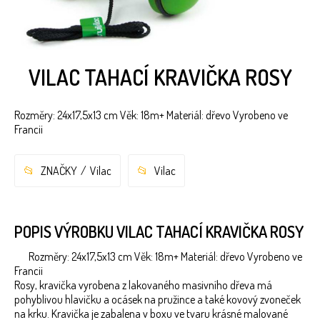
VILAC TAHACÍ KRAVIČKA ROSY
Rozměry: 24x17,5x13 cm Věk: 18m+ Materiál: dřevo Vyrobeno ve
Francii
ZNAČKY
Vilac
Vilac
POPIS VÝROBKU VILAC TAHACÍ KRAVIČKA ROSY
Rozměry: 24x17,5x13 cm Věk: 18m+ Materiál: dřevo Vyrobeno ve
Francii
Rosy, kravička vyrobena z lakovaného masivního dřeva má
pohyblivou hlavičku a ocásek na pružince a také kovový zvoneček
na krku. Kravička je zabalena v boxu ve tvaru krásné malované