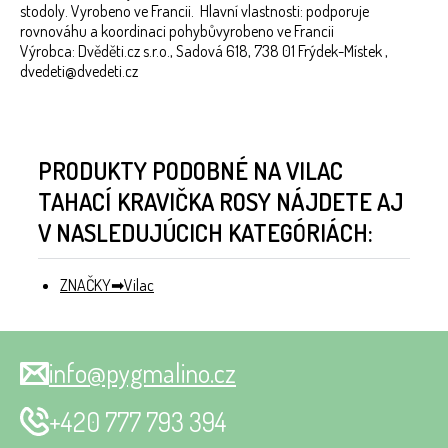
stodoly. Vyrobeno ve Francii. Hlavní vlastnosti: podporuje
rovnováhu a koordinaci pohybůvyrobeno ve Francii
Výrobca: Dvěděti.cz s.r.o., Sadová 618, 738 01 Frýdek-Místek ,
dvedeti@dvedeti.cz
PRODUKTY PODOBNÉ NA VILAC
TAHACÍ KRAVIČKA ROSY NÁJDETE AJ
V NASLEDUJÚCICH KATEGÓRIÁCH:
ZNAČKY
Vilac
info@pygmalino.cz
+420 777 793 394