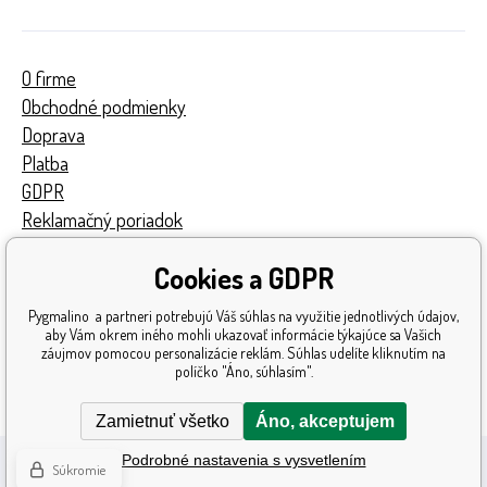
O firme
Obchodné podmienky
Doprava
Platba
GDPR
Reklamačný poriadok
Kontakty
Cookies a GDPR
Turnaj
Získané ocenenia
Pygmalino a partneri potrebujú Váš súhlas na využitie jednotlivých údajov,
Katalóg hračiek
aby Vám okrem iného mohli ukazovať informácie týkajúce sa Vašich
záujmov pomocou personalizácie reklám. Súhlas udelíte kliknutím na
Mapa stránok
políčko "Áno, súhlasím".
Reklamácia
Zamietnuť všetko
Áno, akceptujem
Podrobné nastavenia s vysvetlením
Súkromie
Ecommerce solutions
BINARGON.cz