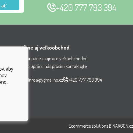
rať
+420 777 793 394
Sme aj veľkoobchod
V prípade záujmu o veľkoobchodnú
spoluprácu nás prosím kontaktujte.
ov, aby
nenia
jmov
čiek
info@pygmalino.cz
+420 777 793 394
Áno,
ok
Ecommerce solutions
BINARGON.cz