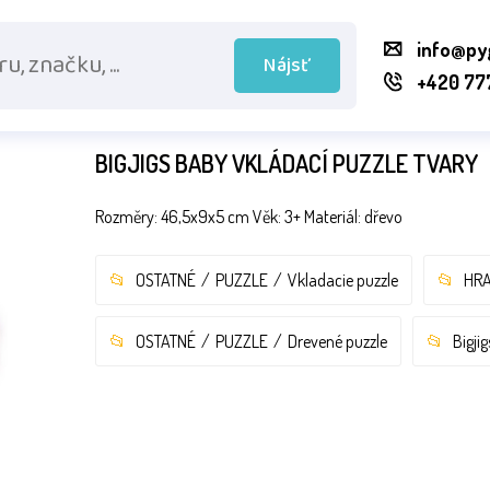
info@py
Nájsť
+420 77
BIGJIGS BABY VKLÁDACÍ PUZZLE TVARY
Rozměry: 46,5x9x5 cm Věk: 3+ Materiál: dřevo
OSTATNÉ
PUZZLE
Vkladacie puzzle
HRA
OSTATNÉ
PUZZLE
Drevené puzzle
Bigjig