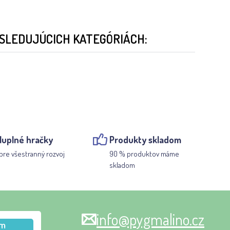
ASLEDUJÚCICH KATEGÓRIÁCH:
luplné hračky
Produkty skladom
pre všestranný rozvoj
90 % produktov máme
skladom
info@pygmalino.cz
m