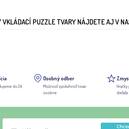
 VKLÁDACÍ PUZZLE TVARY NÁJDETE AJ V N
cia
Osobný odber
Zmys
dujeme do 24
Možnosť vyzdvihnúť tovar
Hračky 
osobne
dieťaťa
Chce