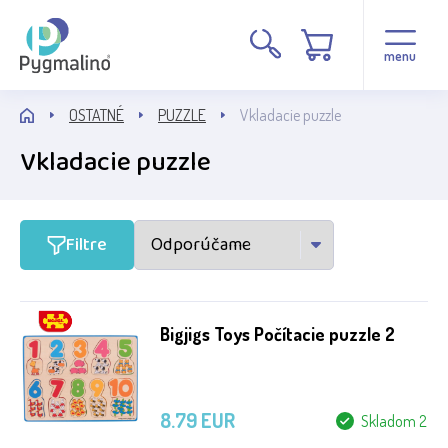
Cena
menu
OSTATNÉ
PUZZLE
Vkladacie puzzle
Vkladacie puzzle
Stav
Filtre
Běžné zboží
Bigjigs Toys Počítacie puzzle 2
Výrobca
Bigjigs Toys
8.79 EUR
Skladom 2
Quercetti