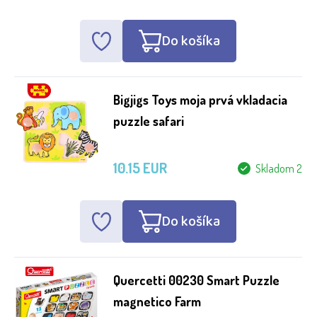
Do košíka
Věk
od 1 roku
Bigjigs Toys moja prvá vkladacia
puzzle safari
10.15 EUR
Skladom 2
Do košíka
Quercetti 00230 Smart Puzzle
magnetico Farm