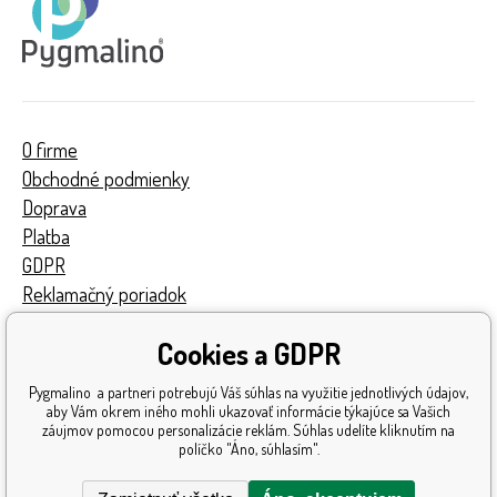
O firme
Obchodné podmienky
Doprava
Platba
GDPR
Reklamačný poriadok
Kontakty
Cookies a GDPR
Turnaj
Získané ocenenia
Pygmalino a partneri potrebujú Váš súhlas na využitie jednotlivých údajov,
Katalóg hračiek
aby Vám okrem iného mohli ukazovať informácie týkajúce sa Vašich
záujmov pomocou personalizácie reklám. Súhlas udelíte kliknutím na
Mapa stránok
políčko "Áno, súhlasím".
Reklamácia