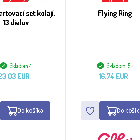
rtovací set koľají,
Flying Ring
13 dielov
Skladom 4
Skladom 5+
23.03 EUR
16.74 EUR
Do košíka
Do košík