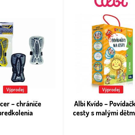
Výprodej
Výprodej
cer – chrániče
Albi Kvído – Povídač
predkolenia
cesty s malými dětmi
6 let)