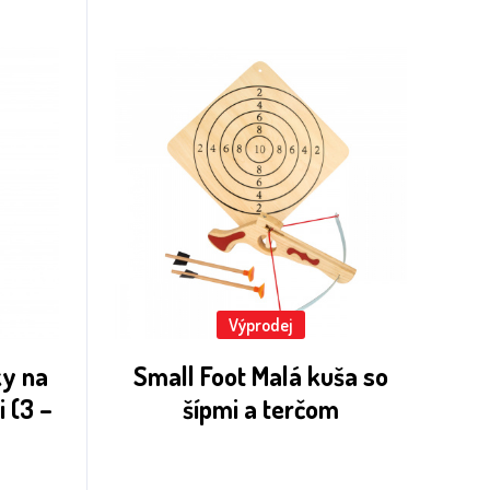
Výprodej
ky na
Small Foot Malá kuša so
 (3 –
šípmi a terčom