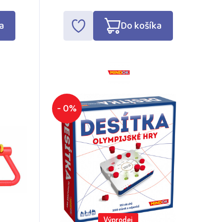
a
Do košíka
- 0%
Výprodej