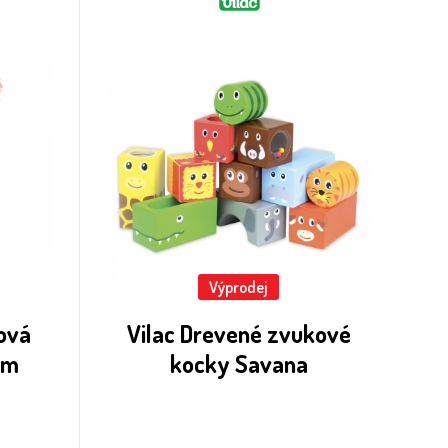
Výprodej
ková
Vilac Drevené zvukové
cm
kocky Savana