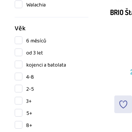
Walachia
BRIO Šta
Věk
6 měsíců
od 3 let
kojenci a batolata
4-8
2-5
3+
5+
8+