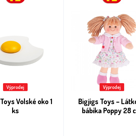
Výprodej
Výprodej
 Toys Volské oko 1
Bigjigs Toys – Lát
ks
bábika Poppy 28 