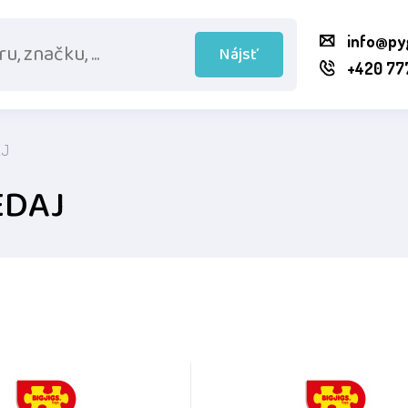
info@py
Nájsť
+420 77
AJ
EDAJ