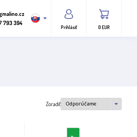
gmalino.cz
7 793 394
Prihlásiť
0 EUR
Zoradiť