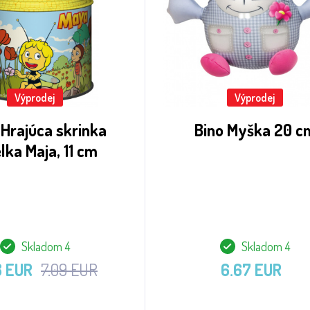
Výprodej
Výprodej
Hrajúca skrinka
Bino Myška 20 c
lka Maja, 11 cm
Skladom 4
Skladom 4
8 EUR
7.09 EUR
6.67 EUR