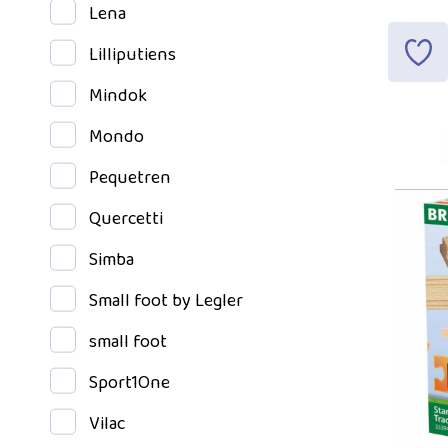
Lena
Lilliputiens
Mindok
Mondo
Pequetren
Quercetti
Simba
Small foot by Legler
small foot
Sport1One
Vilac