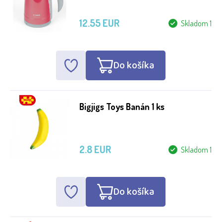
36 cm
12.55 EUR
Skladom 1
38 cm
40 cm
Do košíka
43 cm
Bigjigs Toys Banán 1 ks
2.8 EUR
Skladom 1
Do košíka