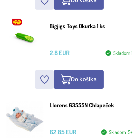
Do košíka
Bigjigs Toys Okurka 1 ks
2.8 EUR
Skladom 1
Do košíka
Llorens 63555N Chlapeček
62.85 EUR
Skladom 5+