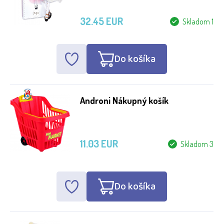
32.45 EUR
Skladom 1
Do košíka
Androni Nákupný košík
11.03 EUR
Skladom 3
Do košíka