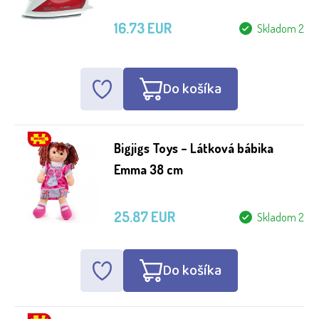
16.73 EUR
Skladom 2
Do košíka
Bigjigs Toys – Látková bábika
Emma 38 cm
25.87 EUR
Skladom 2
Do košíka