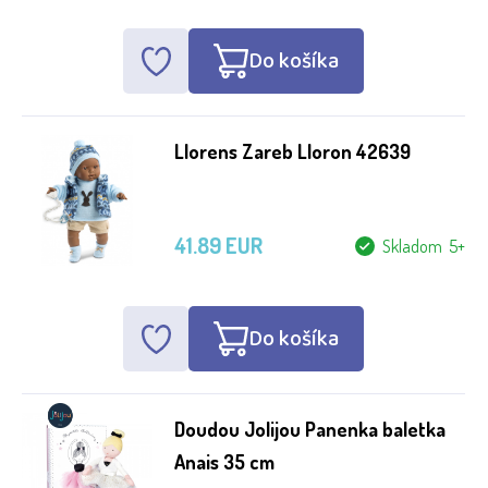
Do košíka
Llorens Zareb Lloron 42639
41.89 EUR
Skladom 5+
Do košíka
Doudou Jolijou Panenka baletka
Anais 35 cm