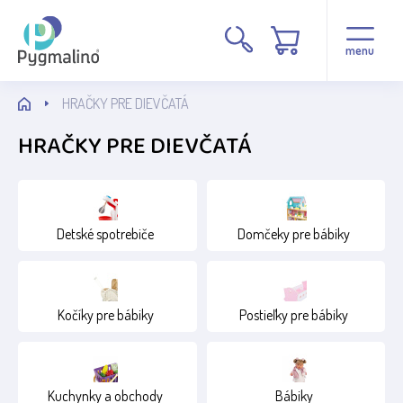
Cena
menu
HRAČKY PRE DIEVČATÁ
HRAČKY PRE DIEVČATÁ
Stav
Detské spotrebiče
Domčeky pre bábiky
Běžné zboží
Novinka
Kočíky pre bábiky
Postieľky pre bábiky
Výprodej
AKCE
Kuchynky a obchody
Bábiky