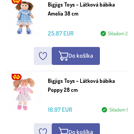
Bigjigs Toys – Látková bábika
Amelia 38 cm
25.87 EUR
Skladom 2
Do košíka
Bigjigs Toys – Látková bábika
Poppy 28 cm
16.97 EUR
Skladom 1
Do košíka