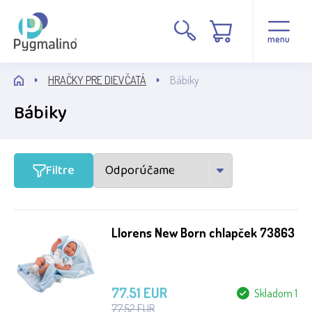
Cena
menu
HRAČKY PRE DIEVČATÁ
Bábiky
Bábiky
Stav
Filtre
Běžné zboží
Výprodej
Llorens New Born chlapček 73863
AKCE
77.51 EUR
Skladom 1
Výrobca
77.52 EUR