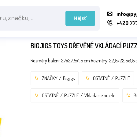
info@py
Nájsť
+420 77
BIGJIGS TOYS DŘEVĚNÉ VKLÁDACÍ PUZZ
Rozměry balení: 27x27,5x1,5 cm Rozměry: 22,5x22,5x1,5 c
ZNAČKY
Bigjigs
OSTATNÉ
PUZZLE
OSTATNÉ
PUZZLE
Vkladacie puzzle
B