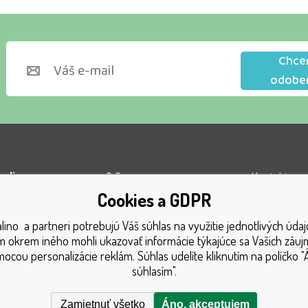
Chce
odobe
lino s.r.o.
O firme
Kontakty
Cookies a GDPR
l VOP
Obchodné podmienky
Turnaj
á 1131
ino a partneri potrebujú Váš súhlas na využitie jednotlivých údaj
Doprava
Získané oce
 okrem iného mohli ukazovať informácie týkajúce sa Vašich záu
1 Český Těšín
Platba
Katalóg hra
ocou personalizácie reklám. Súhlas udelíte kliknutím na políčko "
súhlasím".
GDPR
Mapa strán
Reklamačný poriadok
Reklamácia
Zamietnuť všetko
Áno, akceptujem