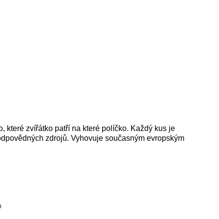
o, které zvířátko patří na které políčko. Každý kus je
lů z odpovědných zdrojů. Vyhovuje současným evropským
m