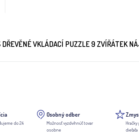
 DŘEVĚNÉ VKLÁDACÍ PUZZLE 9 ZVÍŘÁTEK N
cia
Osobný odber
Zmys
dujeme do 24
Možnosť vyzdvihnúť tovar
Hračky 
osobne
dieťaťa