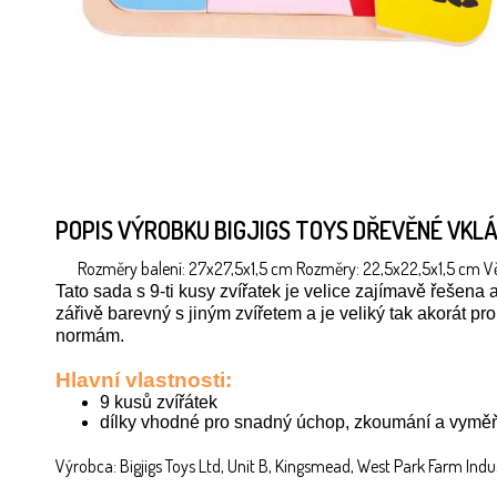
POPIS VÝROBKU BIGJIGS TOYS DŘEVĚNÉ VKL
Rozměry balení: 27x27,5x1,5 cm Rozměry: 22,5x22,5x1,5 cm Věk
Tato sada s 9-ti kusy zvířatek je velice zajímavě řešena a 
zářivě barevný s jiným zvířetem a je veliký tak akorát
normám.
Hlavní vlastnosti:
9 kusů zvířátek
dílky vhodné pro snadný úchop, zkoumání a vymě
Výrobca: Bigjigs Toys Ltd, Unit B, Kingsmead, West Park Farm Indus