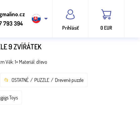
gmalino.cz
7 793 394
Prihlásiť
0 EUR
LE 9 ZVÍŘÁTEK
m Věk: 1+ Materiál: dřevo
OSTATNÉ
PUZZLE
Drevené puzzle
igjigs Toys