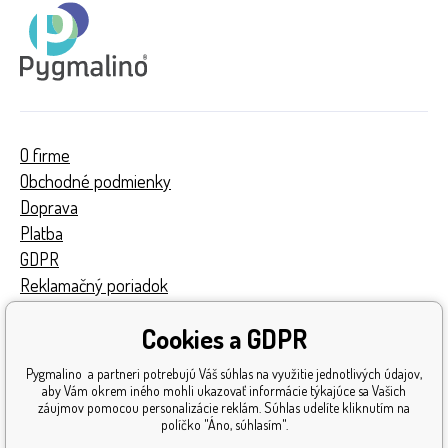
O firme
Obchodné podmienky
Doprava
Platba
GDPR
Reklamačný poriadok
Kontakty
Cookies a GDPR
Turnaj
Získané ocenenia
Pygmalino a partneri potrebujú Váš súhlas na využitie jednotlivých údajov,
Katalóg hračiek
aby Vám okrem iného mohli ukazovať informácie týkajúce sa Vašich
záujmov pomocou personalizácie reklám. Súhlas udelíte kliknutím na
Mapa stránok
políčko "Áno, súhlasím".
Reklamácia