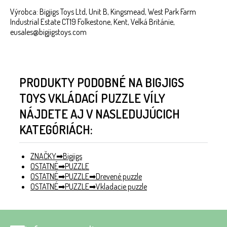
Výrobca: Bigjigs Toys Ltd, Unit B, Kingsmead, West Park Farm
Industrial Estate CT19 Folkestone, Kent, Velká Británie,
eusales@bigjigstoys.com
PRODUKTY PODOBNÉ NA BIGJIGS
TOYS VKLÁDACÍ PUZZLE VÍLY
NÁJDETE AJ V NASLEDUJÚCICH
KATEGÓRIÁCH:
ZNAČKY
Bigjigs
OSTATNÉ
PUZZLE
OSTATNÉ
PUZZLE
Drevené puzzle
OSTATNÉ
PUZZLE
Vkladacie puzzle