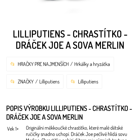
LILLIPUTIENS - CHRASTÍTKO -
DRÁČEK JOE A SOVA MERLIN
HRAČKY PRE NAJMENŠÍCH
Hrkálky a hryzátka
ZNAČKY
Lilliputiens
Lilliputiens
POPIS VÝROBKU LILLIPUTIENS - CHRASTÍTKO -
DRÁČEK JOE A SOVA MERLIN
Originální měkkoučké chrastítko, které malé dětské
Vek
1+
ručičky snadno uchopí. Dráček Joe pečlivě hlídá sovu