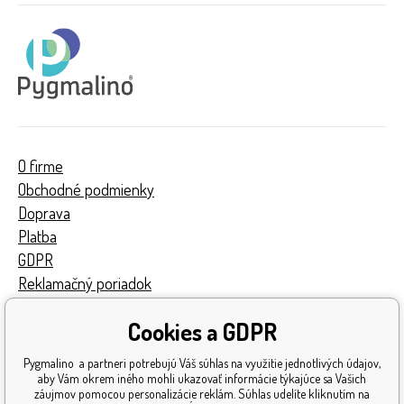
O firme
Obchodné podmienky
Doprava
Platba
GDPR
Reklamačný poriadok
Kontakty
Cookies a GDPR
Turnaj
Získané ocenenia
Pygmalino a partneri potrebujú Váš súhlas na využitie jednotlivých údajov,
Katalóg hračiek
aby Vám okrem iného mohli ukazovať informácie týkajúce sa Vašich
záujmov pomocou personalizácie reklám. Súhlas udelíte kliknutím na
Mapa stránok