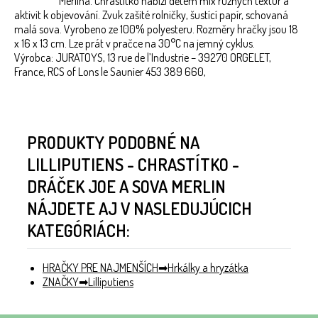
Merlina. Chrastítko nabízí dětem mix různých textur a
aktivit k objevování. Zvuk zašité rolničky, šustící papír, schovaná
malá sova. Vyrobeno ze 100% polyesteru. Rozměry hračky jsou 18
x 16 x 13 cm. Lze prát v pračce na 30°C na jemný cyklus.
Výrobca: JURATOYS, 13 rue de l’Industrie – 39270 ORGELET,
France, RCS of Lons le Saunier 453 389 660,
PRODUKTY PODOBNÉ NA
LILLIPUTIENS - CHRASTÍTKO -
DRÁČEK JOE A SOVA MERLIN
NÁJDETE AJ V NASLEDUJÚCICH
KATEGÓRIÁCH:
HRAČKY PRE NAJMENŠÍCH
Hrkálky a hryzátka
ZNAČKY
Lilliputiens