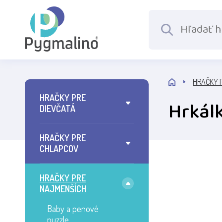
HRAČKY 
HRAČKY PRE
Hrkál
DIEVČATÁ
HRAČKY PRE
CHLAPCOV
HRAČKY PRE
NAJMENŠÍCH
Baby a penové
puzzle