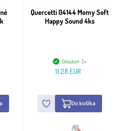
ěné
Quercetti 04144 Momy Soft
ek
Happy Sound 4ks
Skladom 5+
11.28 EUR
a
Do košíka