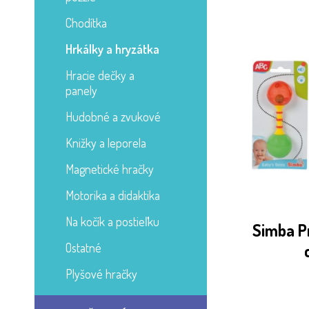
Chodítka
Hrkálky a hryzátka
Hracie dečky a
panely
Hudobné a zvukové
Knižky a leporela
Magnetické hračky
Motorika a didaktika
Na kočík a postieľku
Simba Pr
Ostatné
Plyšové hračky