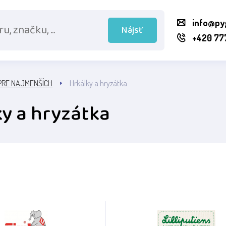
info@py
Nájsť
+420 77
PRE NAJMENŠÍCH
Hrkálky a hryzátka
ky a hryzátka