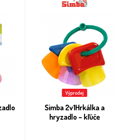
Výprodej
zadlo
Simba 2v1Hrkálka a
hryzadlo – kľúče