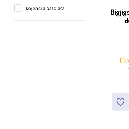
kojenci a batolata
Bigjig
d
DOČ