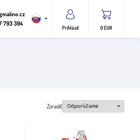
gmalino.cz
7 793 394
Prihlásiť
0 EUR
Zoradiť