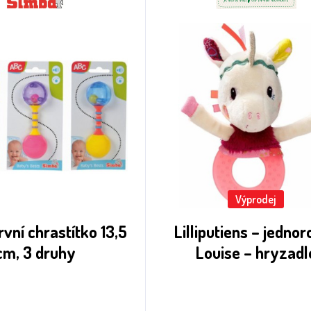
Výprodej
vní chrastítko 13,5
Lilliputiens – jedno
cm, 3 druhy
Louise – hryzadl