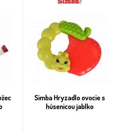
rožec
Simba Hryzadlo ovocie s
o
húsenicou jablko