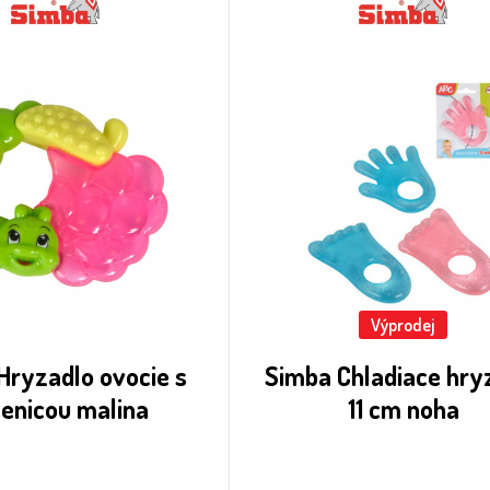
Výprodej
Hryzadlo ovocie s
Simba Chladiace hry
enicou malina
11 cm noha