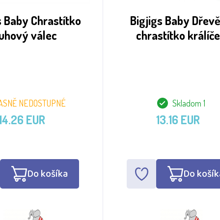
s Baby Chrastítko
Bigjigs Baby Dřev
uhový válec
chrastítko králíč
ASNĚ NEDOSTUPNÉ
Skladom 1
14.26 EUR
13.16 EUR
Do košíka
Do košík