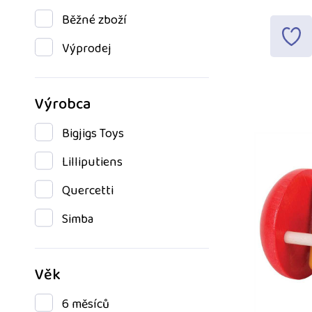
Běžné zboží
Výprodej
Výrobca
Bigjigs Toys
Lilliputiens
Quercetti
Simba
Věk
6 měsíců