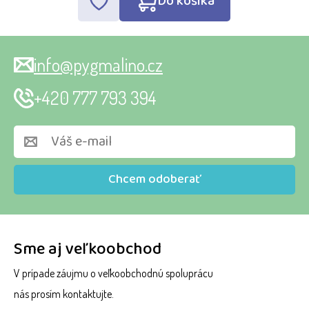
Do košíka
info@pygmalino.cz
+420 777 793 394
Chcem odoberať
Sme aj veľkoobchod
V prípade záujmu o veľkoobchodnú spoluprácu
nás prosím kontaktujte.