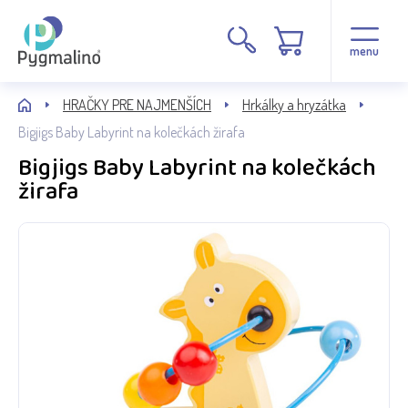
menu
HRAČKY PRE NAJMENŠÍCH
Hrkálky a hryzátka
Bigjigs Baby Labyrint na kolečkách žirafa
Bigjigs Baby Labyrint na kolečkách
žirafa