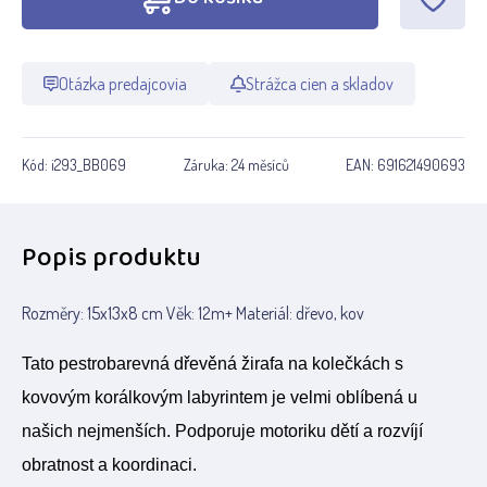
Otázka predajcovia
Strážca cien a skladov
Kód:
i293_BB069
Záruka:
24 měsíců
EAN:
691621490693
Popis produktu
Rozměry: 15x13x8 cm Věk: 12m+ Materiál: dřevo, kov
Tato pestrobarevná dřevěná žirafa na kolečkách s
kovovým korálkovým labyrintem je velmi oblíbená u
našich nejmenších. Podporuje motoriku dětí a rozvíjí
obratnost a koordinaci.