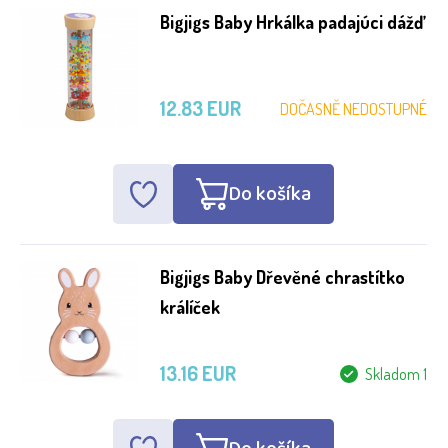
Bigjigs Baby Hrkálka padajúci dážď
12.83 EUR
DOČASNĚ NEDOSTUPNÉ
Do košíka
Bigjigs Baby Dřevěné chrastítko
králíček
13.16 EUR
Skladom 1