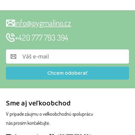
info@pygmalino.cz
+420 777 793 394
Chcem odoberať
Sme aj veľkoobchod
V prípade záujmu o veľkoobchodnú spoluprácu
nás prosím kontaktujte.