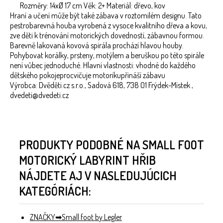
Rozměry: 14xØ 17 cm Věk: 2+ Materiál: dřevo, kov
Hraní a učení může být také zábava v roztomilém designu. Tato
pestrobarevná houba vyrobená z vysoce kvalitního dřeva a kovu,
zve děti k trénování motorických dovedností, zábavnou formou.
Barevně lakovaná kovová spirála prochází hlavou houby.
Pohybovat korálky, prsteny, motýlem a beruškou po této spirále
není vůbec jednoduché. Hlavní vlastnosti: vhodné do každého
dětského pokojeprocvičuje motorikupřináší zábavu
Výrobca: Dvěděti.cz s.r.o., Sadová 618, 738 01 Frýdek-Místek ,
dvedeti@dvedeti.cz
PRODUKTY PODOBNÉ NA SMALL FOOT
MOTORICKÝ LABYRINT HŘIB
NÁJDETE AJ V NASLEDUJÚCICH
KATEGÓRIÁCH:
ZNAČKY
Small foot by Legler