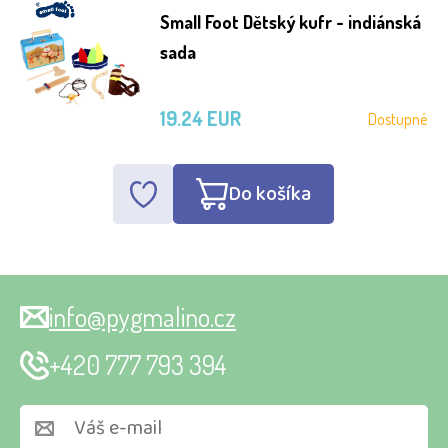
Small Foot Dětský kufr - indiánská
sada
19.24 EUR
Dostupné
Do košíka
info@pygmalino.cz
+420 777 793 394