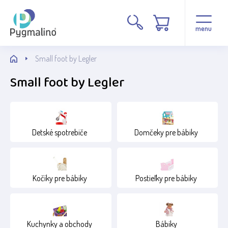
Cena
menu
Small foot by Legler
Small foot by Legler
Stav
Detské spotrebiče
Domčeky pre bábiky
Běžné zboží
Výprodej
Kočíky pre bábiky
Postieľky pre bábiky
Kuchynky a obchody
Bábiky