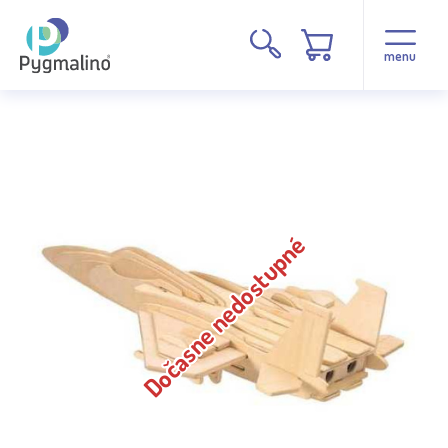
menu
Dočasne nedostupné