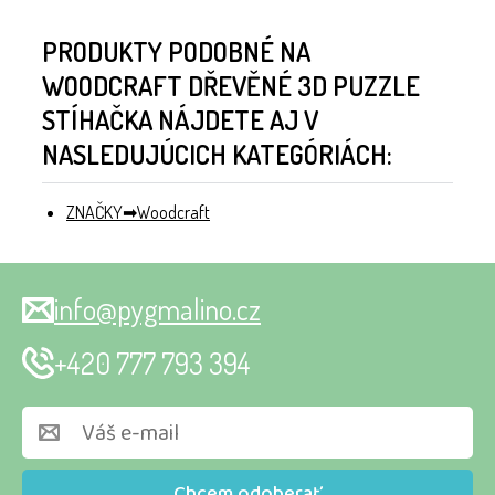
PRODUKTY PODOBNÉ NA
WOODCRAFT DŘEVĚNÉ 3D PUZZLE
STÍHAČKA NÁJDETE AJ V
NASLEDUJÚCICH KATEGÓRIÁCH:
ZNAČKY
Woodcraft
info@pygmalino.cz
+420 777 793 394
Chcem odoberať