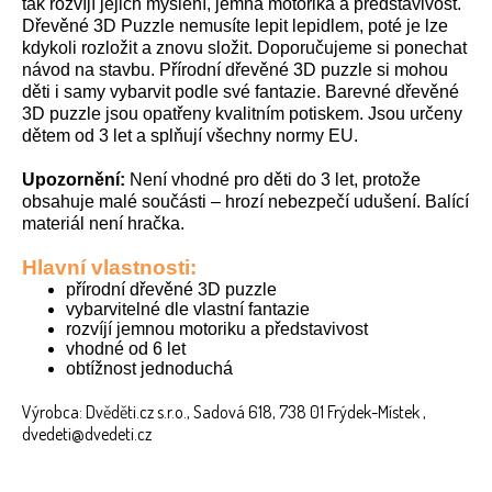
tak rozvíjí jejich myšlení, jemná motorika a představivost.
Dřevěné 3D Puzzle nemusíte lepit lepidlem, poté je lze
kdykoli rozložit a znovu složit. Doporučujeme si ponechat
návod na stavbu. Přírodní dřevěné 3D puzzle si mohou
děti i samy vybarvit podle své fantazie. Barevné dřevěné
3D puzzle jsou opatřeny kvalitním potiskem. Jsou určeny
dětem od 3 let a splňují všechny normy EU.
Upozornění:
Není vhodné pro děti do 3 let, protože
obsahuje malé součásti – hrozí nebezpečí udušení. Balící
materiál není hračka.
Hlavní vlastnosti:
přírodní dřevěné 3D puzzle
vybarvitelné dle vlastní fantazie
rozvíjí jemnou motoriku a představivost
vhodné od 6 let
obtížnost jednoduchá
Výrobca: Dvěděti.cz s.r.o., Sadová 618, 738 01 Frýdek-Místek ,
dvedeti@dvedeti.cz