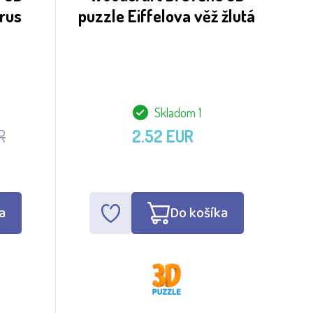
rus
puzzle Eiffelova věž žlutá
Skladom 1
R
2.52 EUR
a
Do košíka