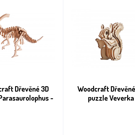
raft Dřevěné 3D
Woodcraft Dřevěné
Parasaurolophus -
puzzle Veverka
31 dílků