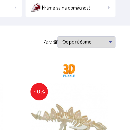
Hráme sa na domácnosť
Zoradiť
- 0%