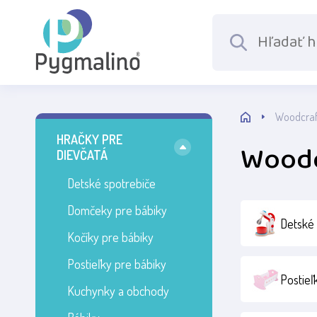
Woodcraft
HRAČKY PRE
Woodc
DIEVČATÁ
Detské spotrebiče
Domčeky pre bábiky
Detské 
Kočíky pre bábiky
Postieľky pre bábiky
Postieľ
Kuchynky a obchody