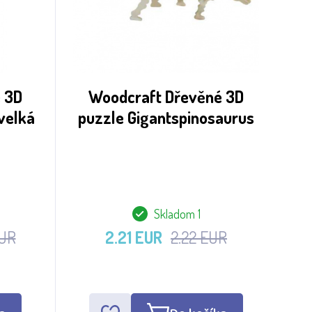
 3D
Woodcraft Dřevěné 3D
 velká
puzzle Gigantspinosaurus
Skladom 1
EUR
2.21 EUR
2.22 EUR