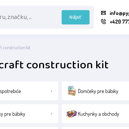
info@py
Nájsť
+420 77
 construction kit
raft construction kit
spotrebiče
Domčeky pre bábiky
ky pre bábiky
Kuchynky a obchody