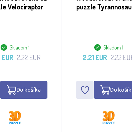
le Velociraptor
puzzle Tyrannosau
Skladom 1
Skladom 1
1 EUR
2.22 EUR
2.21 EUR
2.22 EU
Do košíka
Do košík