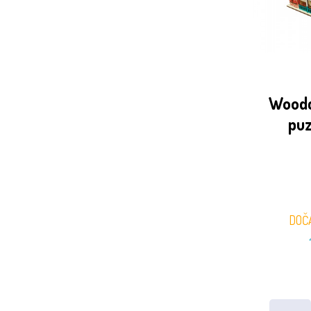
Woodc
puz
DOČ