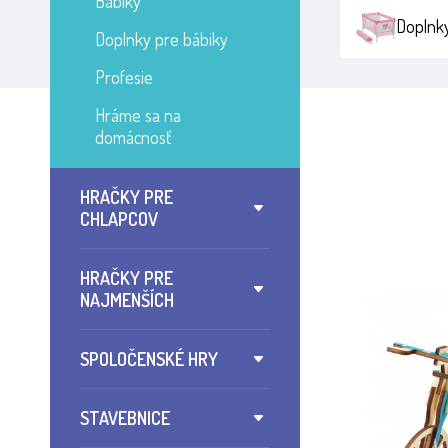
Bábiky
Doplnky
Doplnky pre bábiky
Profesie
Hráme sa na
domácnosť
HRAČKY PRE
CHLAPCOV
HRAČKY PRE
NAJMENŠÍCH
SPOLOČENSKÉ HRY
STAVEBNICE