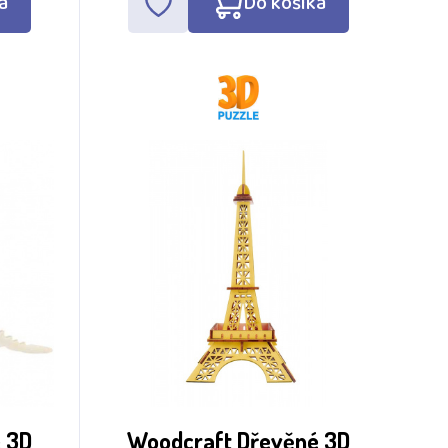
a
Do košíka
 3D
Woodcraft Dřevěné 3D