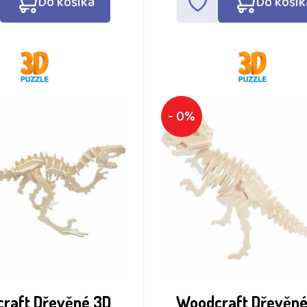
Do košíka
Do košík
- 0%
raft Dřevěné 3D
Woodcraft Dřevěné