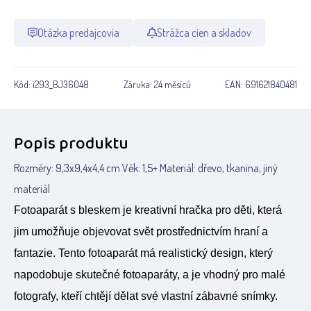
Otázka predajcovia
Strážca cien a skladov
Kód:
i293_BJ36048
Záruka:
24 měsíců
EAN:
691621840481
Popis produktu
Rozměry: 9,3x9,4x4,4 cm Věk: 1,5+ Materiál: dřevo, tkanina, jiný
materiál
Fotoaparát s bleskem je kreativní hračka pro děti, která
jim umožňuje objevovat svět prostřednictvím hraní a
fantazie. Tento fotoaparát má realistický design, který
napodobuje skutečné fotoaparáty, a je vhodný pro malé
fotografy, kteří chtějí dělat své vlastní zábavné snímky.