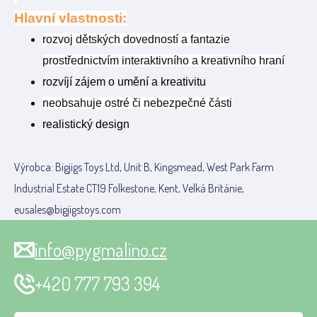
Hlavní vlastnosti:
rozvoj dětských dovedností a fantazie
prostřednictvím interaktivního a kreativního hraní
rozvíjí zájem o umění a kreativitu
neobsahuje ostré či nebezpečné části
realistický design
Výrobca: Bigjigs Toys Ltd, Unit B, Kingsmead, West Park Farm
Industrial Estate CT19 Folkestone, Kent, Velká Británie,
eusales@bigjigstoys.com
info@pygmalino.cz
+420 777 793 394