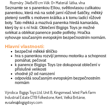
Rozměry: 34x8x19 cm Věk: 0+ Materiál: látka, vlna
Seznamte se s panenkou Ellou, světlovlasou culíkatou
panenkou, která má na sobě jarní růžové šatičky, měkký
pletený svetřík s motivem králíka a k tomu ladící růžové
boty. Tato měkká a mazlivá panenka hledá kamaráda,
který by si s ní hrál. Oblečení Bigjigs Toys je možné
svlékat a oblékat panence podle potřeby. Hračka
vyhovuje současným evropským bezpečnostním normám.
Hlavní vlastnosti:
bezpečné měkké tělíčko
hra s panenkou rozvíjí jemnou motoriku a schopnost
pomáhat, pečovat
k panence Bigjigs Toys lze dokupovat oblečení v
příslušné velikosti
vhodné již od narození
odpovídá současným evropským bezpečnostním
normám
Výrobca: Bigjigs Toys Ltd, Unit B, Kingsmead, West Park Farm
Industrial Estate CT19 Folkestone, Kent, Velká Británie,
eusales@bigjigstoys.com