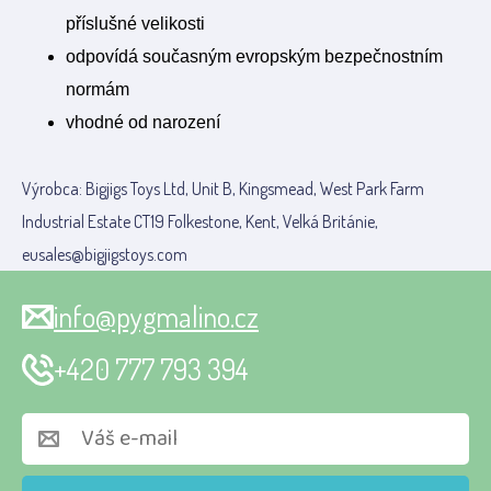
příslušné velikosti
odpovídá současným evropským bezpečnostním
normám
vhodné od narození
Výrobca: Bigjigs Toys Ltd, Unit B, Kingsmead, West Park Farm
Industrial Estate CT19 Folkestone, Kent, Velká Británie,
eusales@bigjigstoys.com
info@pygmalino.cz
+420 777 793 394