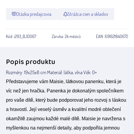
Otázka predajcovia
Strážca cien a skladov
Kód:
i293_BJD067
Záruka:
24 měsíců
EAN:
691621840672
Popis produktu
Rozměry: 19x25x8 cm Materiál: látka, vlna Věk: 0+
Představujeme vám Maisie, látkovou panenku, která je
víc než jen hračka. Panenka je dokonalým společníkem
pro vaše dítě, který bude podporovat jeho rozvoj s láskou
a hravostí. Její veselý úsměv a kvalitní modré oblečení
okamžitě zaujmou každé malé dítě. Maisie je navržena s
myšlenkou na nejmenší detaily, aby podpořila jemnou