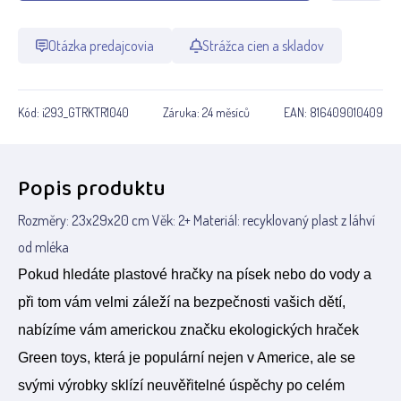
Otázka predajcovia
Strážca cien a skladov
Kód:
i293_GTRKTR1040
Záruka:
24 měsíců
EAN:
816409010409
Popis produktu
Rozměry: 23x29x20 cm Věk: 2+ Materiál: recyklovaný plast z láhví
od mléka
Pokud hledáte plastové hračky na písek nebo do vody a
při tom vám velmi záleží na bezpečnosti vašich dětí,
nabízíme vám americkou značku ekologických hraček
Green toys, která je populární nejen v Americe, ale se
svými výrobky sklízí neuvěřitelné úspěchy po celém