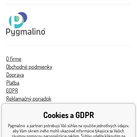
O firme
Obchodné podmienky
Doprava
Platba
GDPR
Reklamačný poriadok
Kontakty
Cookies a GDPR
Turnaj
Získané ocenenia
Pygmalino a partneri potrebujú Váš súhlas na využitie jednotlivých údajov,
Katalóg hračiek
aby Vám okrem iného mohli ukazovať informácie týkajúce sa Vašich
záujmov pomocou personalizácie reklám. Súhlas udelíte kliknutím na