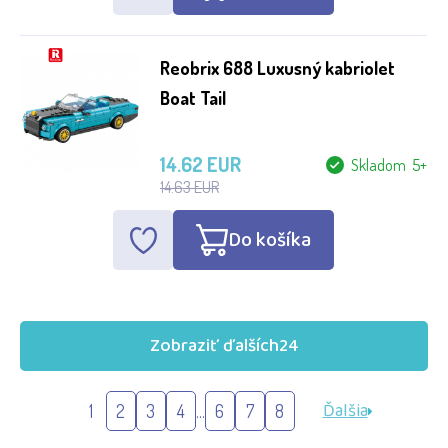
Reobrix 688 Luxusný kabriolet
Boat Tail
14.62 EUR
Skladom 5+
14.63 EUR
Do košíka
Zobraziť ďalších
24
Ďalšia
1
2
3
4
...
6
7
8