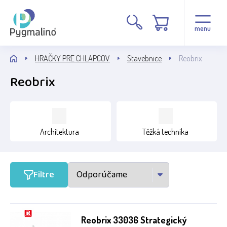
Cena
menu
HRAČKY PRE CHLAPCOV
Stavebnice
Reobrix
Reobrix
Stav
Architektura
Těžká technika
Běžné zboží
Novinka
Filtre
Výrobca
Reobrix
Reobrix 33036 Strategický