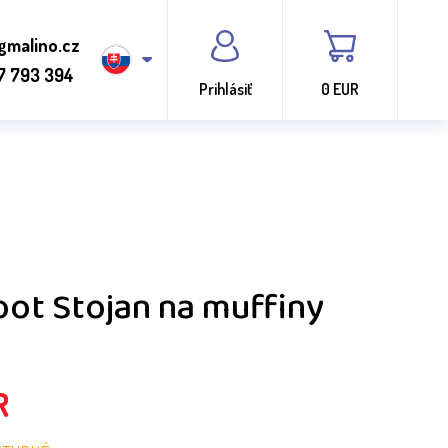
gmalino.cz
7 793 394
Prihlásiť
0 EUR
oot Stojan na muffiny
R