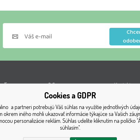
Chce
odobe
lino s.r.o.
O firme
Kontakty
Cookies a GDPR
l VOP
Obchodné podmienky
Turnaj
ino a partneri potrebujú Váš súhlas na využitie jednotlivých údaj
á 1131
Doprava
Získané oce
 okrem iného mohli ukazovať informácie týkajúce sa Vašich záu
1 Český Těšín
Platba
Katalóg hra
ocou personalizácie reklám. Súhlas udelíte kliknutím na políčko "
súhlasím".
GDPR
Mapa strán