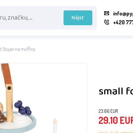
info@py
Nájsť
+420 77
t Stojan na muffiny
small f
23.66
EUR
29.10
EU