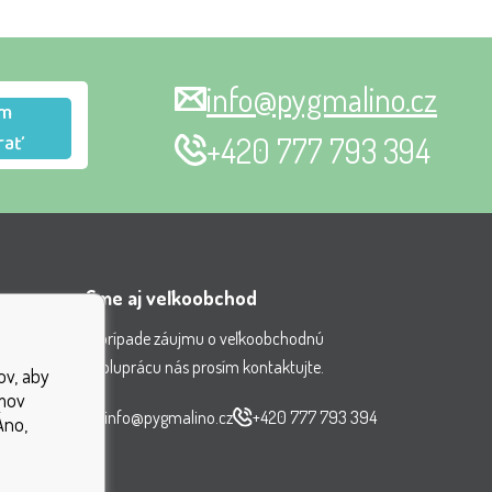
info@pygmalino.cz
m
rať
+420 777 793 394
Sme aj veľkoobchod
V prípade záujmu o veľkoobchodnú
spoluprácu nás prosím kontaktujte.
ov, aby
nenia
jmov
čiek
info@pygmalino.cz
+420 777 793 394
Áno,
ok