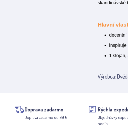
skandinávské b
Hlavní vlast
decentní
inspiruje
1 stojan,
Výrobca: Dvědě
Doprava zadarmo
Rýchla expedí
Doprava zadarmo od 99 €
Objednávky expe
hodín