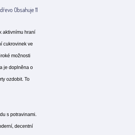
dřevo Obsahuje 11
k aktivnímu hraní
ní cukrovinek ve
iroké možnosti
a je doplněna o
ty ozdobit. To
du s potravinami.
oderní, decentní