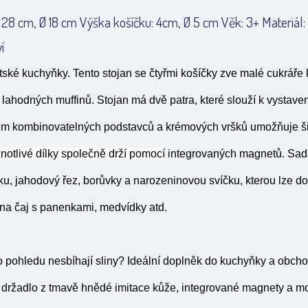
 28 cm, Ø 18 cm Výška košíčku: 4cm, Ø 5 cm Věk: 3+ Materiál: 
í
ské kuchyňky. Tento stojan se čtyřmi košíčky zve malé cukráře 
 lahodných muffinů. Stojan má dvě patra, které slouží k vystave
tém kombinovatelných podstavců a krémových vršků umožňuje š
notlivé dílky společně drží pomocí
integrovaných magnetů. Sad
ku, jahodový řez, borůvky a narozeninovou svíčku, kterou lze dor
na čaj s panenkami, medvídky atd.
 pohledu nesbíhají sliny? Ideální doplněk do kuchyňky a obcho
je držadlo z tmavě hnědé imitace kůže, integrované magnety a m