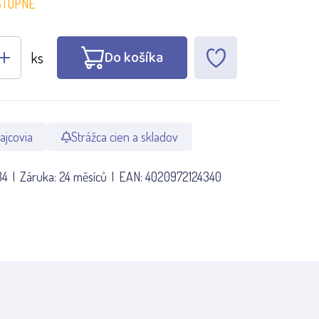
STUPNÉ
Do košíka
ks
ajcovia
Strážca cien a skladov
34
Záruka:
24 měsíců
EAN:
4020972124340