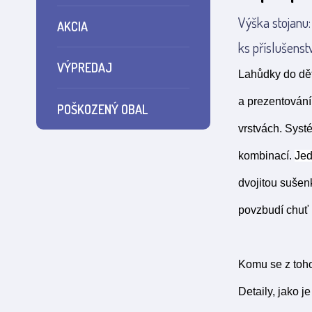
Výška stojanu:
AKCIA
ks příslušenstv
VÝPREDAJ
Lahůdky do dět
a prezentování
POŠKOZENÝ OBAL
vrstvách. Sys
kombinací.
Jed
dvojitou sušen
povzbudí chuť 
Komu se z toho
Detaily, jako 