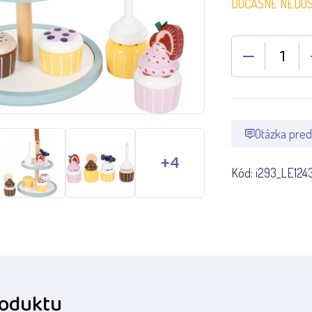
DOČASNĚ NEDO
Otázka pred
Kód:
i293_LE124
roduktu