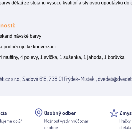
arvy dělají ze stojanu vysoce kvalitní a stylovou upoutávku do
nosti:
 skandinávské barvy
 a podněcuje ke konverzaci
 4 muffiny, 4 polevy, 1 svíčka, 1 sušenka, 1 jahoda, 1 borůvka
ti.cz s.r.o., Sadová 618, 738 01 Frýdek-Místek , dvedeti@dvedeti
cia
Osobný odber
Zmys
dujeme do 24
Možnosť vyzdvihnúť tovar
Hračky 
osobne
dieťaťa